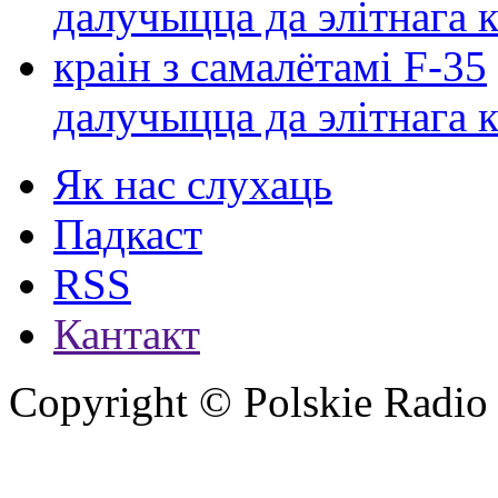
далучыцца да элітнага ко
Як нас слухаць
Падкаст
RSS
Кантакт
Copyright © Polskie Radio