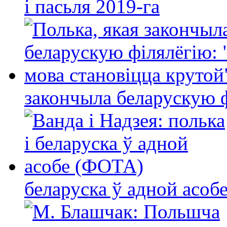
і пасьля 2019-га
закончыла беларускую фі
беларуска ў адной асо