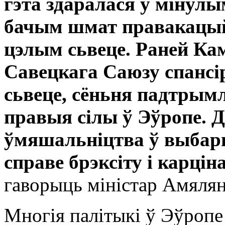
гэта здаралася ў мінулы
бачым шмат правакацый 
цэлым сьвеце. Раней Ка
Савецкага Саюзу спансір
сьвеце, сёньня падтрым
правыя сілы ў Эўропе. Д
ўмяшальніцтва ў выбар
справе брэксіту і карцін
гаворыць міністар Амялян
Многія палітыкі ў Эўропе 