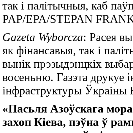
так і палітычныя, каб паў
PAP/EPA/STEPAN FRAN
Gazeta Wyborcza
: Расея в
як фінансавыя, так і палі
вынік прэзыдэнцкіх выбар
восеньню. Газэта друкуе і
інфраструктуры Ўкраіны
«Пасьля Азоўскага мора
захоп Кіева, пэўна ў ра