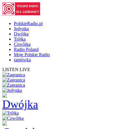
PolskieRadio.pl
Jedynka
Dwójka
Trójka
Czwórka
Radio Poland
Moje Polskie Radio
ramówka
LISTEN LIVE