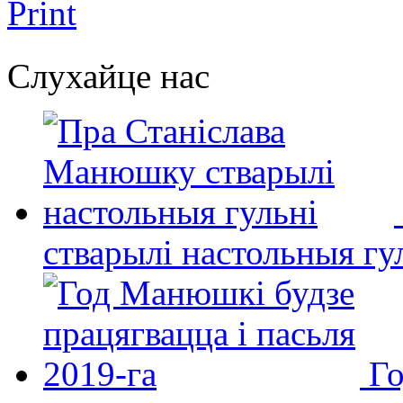
Print
Слухайце нас
стварылі настольныя гу
Го