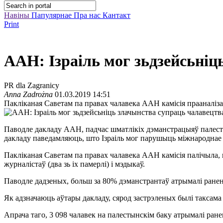
Навіны
Папулярнае
Пра нас
Кантакт
Print
ААН: Ізраіль мог зьдзейсьніц
PR dla Zagranicy
Anna Zadrożna
01.03.2019 14:51
Пакліканая Саветам па правах чалавека ААН камісія прааналіз
Паводле дакладу ААН, падчас шматлікіх дэманстрацыяў палестын
дакладу паведамляюць, што Ізраіль мог парушыць міжнароднае п
Пакліканая Саветам па правах чалавека ААН камісія палічыла, 
журналістаў (два зь іх памерлі) і мэдыкаў.
Паводле дадзеных, больш за 80% дэманстрантаў атрымалі раненьн
Як адзначаюць аўтары дакладу, сярод застрэленых былі таксама 
Апрача таго, 3 098 чалавек на палестынскім баку атрымалі ране