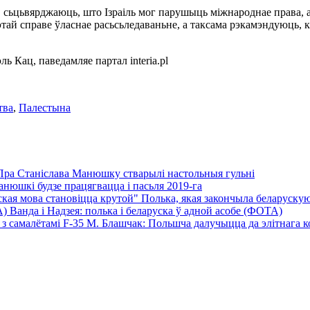
, сьцьвярджаюць, што Ізраіль мог парушыць міжнароднае права, 
гэтай справе ўласнае расьсьледаваньне, а таксама рэкамэндуюць,
 Кац, паведамляе партал interia.pl
тва
,
Палестына
Пра Станіслава Манюшку стварылі настольныя гульні
нюшкі будзе працягвацца і пасьля 2019-га
Полька, якая закончыла беларускую 
Ванда і Надзея: полька і беларуска ў адной асобе (ФОТА)
М. Блашчак: Польшча далучыцца да элітнага кол