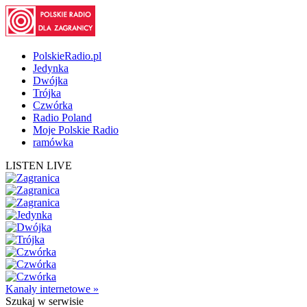
PolskieRadio.pl
Jedynka
Dwójka
Trójka
Czwórka
Radio Poland
Moje Polskie Radio
ramówka
LISTEN LIVE
Kanały internetowe »
Szukaj
w serwisie