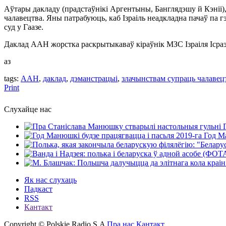
Аўтары дакладу (прадстаўнікі Аргентыны, Банглядэшу й Кэніі)
чалавецтва. Яны патрабуюць, каб Ізраіль неадкладна пачаў па 
суд у Гаазе.
Даклад ААН жорстка раскрытыкаваў кіраўнік МЗС Ізраіля Ісраэль
аз
tags:
ААН
,
даклад
,
дэманстрацыi
,
злачынствам супраць чалавец
Print
Слухайце нас
Год Ма
Як нас слухаць
Падкаст
RSS
Кантакт
Copyright © Polskie Radio S.A
Пра нас
Кантакт