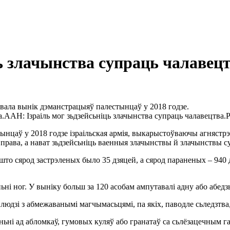
ь злачынства супраць чалавец
авала вынік дэманстрацыяў палестынцаў у 2018 годзе.
ААН: Ізраіль мог зьдзейсьніць злачынства супраць чалавецтва.
цаў у 2018 годзе ізраільская армія, выкарыстоўваючы агнястрэл
рава, а нават зьдзейсьніць ваенныя злачынствы й злачынствы суп
што сярод застрэленых было 35 дзяцей, а сярод параненых – 940 
і ног. У выніку больш за 120 асобам ампутавалі адну або абедзь
людзі з абмежаванымі магчымасьцямі, па якіх, паводле сьледзтва,
ньні ад абломкаў, гумовых куляў або гранатаў са сьлёзацечным га