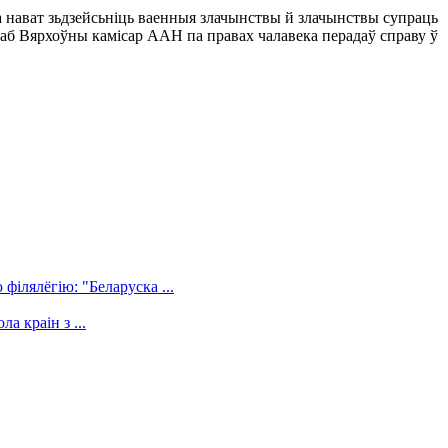
а нават зьдзейсьніць ваенныя злачынствы й злачынствы супраць
 каб Вярхоўны камісар ААН па правах чалавека перадаў справу ў
філялёгію: "Беларуска ...
а краін з ...