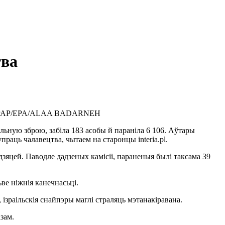
тва
PAP/EPA/ALAA BADARNEH
ьную зброю, забіла 183 асобы й параніла 6 106. Аўтары
раць чалавецтва, чытаем на старонцы interia.pl.
дзяцей. Паводле дадзеных камісіі, параненыя былі таксама 39
ве ніжнія канечнасьці.
 ізраільскія снайпэры маглі страляць мэтанакіравана.
зам.