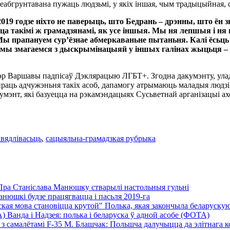
 неабгрунтавана пужаць людзьмі, у якіх іншая, чым традыцыйная,
9 годзе ніхто не паверыць, што Бедрань – дрэнны, што ён 
юцца такімі ж грамадзянамі, як усе іншыя. Мы ня лепшыя і 
. Мы прапануем сур’ёзнае абмеркаваньне пытаньня. Калі ёсь
к мы змагаемся з дыскрымінацыяй у іншых галінах жыцьця – па 
ю, мэр Варшавы падпісаў Дэклярацыю ЛГБТ+. Згодна дакумэнту, 
упраць адчужэньня такіх асоб, дапамогу атрымаюць маладыя людзі
акумэнт, які базуецца на рэкамэндацыях Сусьветнай арганізацыі 
вядлівасьць
,
сацыяльна-грамадзкая рубрыка
Пра Станіслава Манюшку стварылі настольныя гульні
нюшкі будзе працягвацца і пасьля 2019-га
Полька, якая закончыла беларускую 
Ванда і Надзея: полька і беларуска ў адной асобе (ФОТА)
М. Блашчак: Польшча далучыцца да элітнага кол