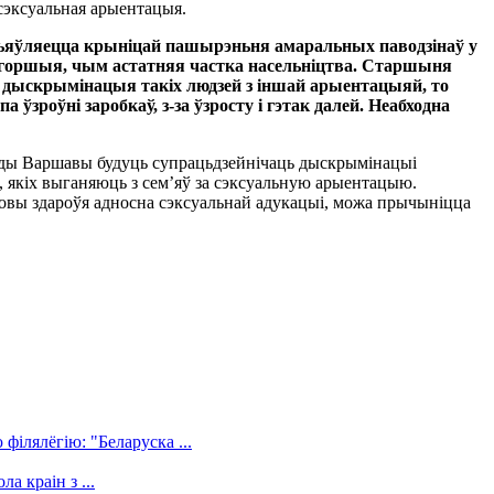
 сэксуальная арыентацыя.
зьяўляецца крыніцай пашырэньня амаральных паводзінаў у
ня горшыя, чым астатняя частка насельніцтва. Старшыня
ць дыскрымінацыя такіх людзей з іншай арыентацыяй, то
ўзроўні заробкаў, з-за ўзросту і гэтак далей. Неабходна
улады Варшавы будуць супрацьдзейнічаць дыскрымінацыі
, якіх выганяюць з сем’яў за сэксуальную арыентацыю.
аховы здароўя адносна сэксуальнай адукацыі, можа прычыніцца
філялёгію: "Беларуска ...
а краін з ...