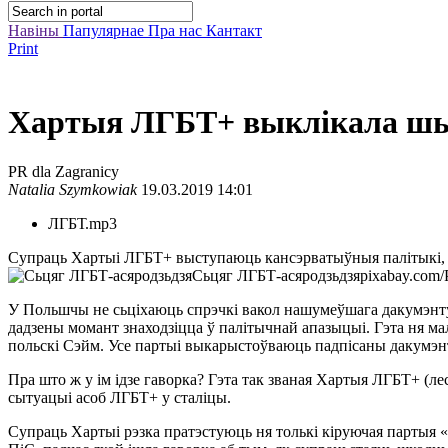
Навіны
Папулярнае
Пра нас
Кантакт
Print
Хартыя ЛГБТ+ выклікала шыр
PR dla Zagranicy
Natalia Szymkowiak
19.03.2019 14:01
ЛГБТ.mp3
Супраць Хартыі ЛГБТ+ выступаюць кансэрватыўныя палітыкі, б
Сьцяг ЛГБТ-асяродзьдзя
pixabay.com
У Польшчы не сьціхаюць спрэчкі вакол нашумеўшага дакумэнту,
дадзены момант знаходзіцца ў палітычнай апазыцыі. Гэта ня ма
польскі Сэйм. Усе партыі выкарыстоўваюць падпісаны дакумэнт
Пра што ж у ім ідзе гаворка? Гэта так званая Хартыя ЛГБТ+ (ле
сытуацыі асоб ЛГБТ+ у сталіцы.
Супраць Хартыі рэзка пратэстуюць ня толькі кіруючая партыя «