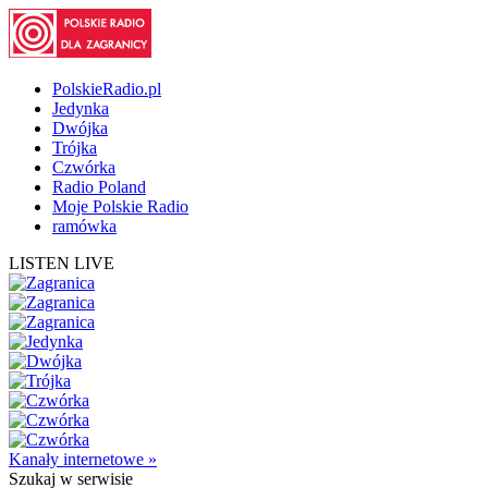
PolskieRadio.pl
Jedynka
Dwójka
Trójka
Czwórka
Radio Poland
Moje Polskie Radio
ramówka
LISTEN LIVE
Kanały internetowe »
Szukaj
w serwisie