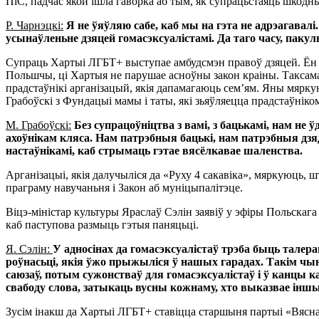
ПіС, падчас якой ішла гаворка аб тым, як супрацьстаяць шкод
Р. Чарнэцкі:
Я не ўяўляю сабе, каб мы на гэта не адрэагавалі
усынаўленьне дзяцей гомасэксуалістамі. Да таго часу, паку
Супраць Хартыі ЛГБТ+ выступае амбудсмэн правоў дзяцей. Ён з
Польшчы, ці Хартыя не парушае асноўны закон краіны. Таксама
прадстаўнікі арганізацый, якія дапамагаюць сем’ям. Яны мярк
Грабоўскі з Фундацыі мамы і таты, які зьяўляецца прадстаўніком
М. Грабоўскі:
Без супрацоўніцтва з вамі, з бацькамі, нам не 
ахоўнікам кляса. Нам патрэбныя бацькі, нам патрэбныя дзяд
настаўнікамі, каб стрымаць гэтае вясёлкавае шаленства.
Арганізацыі, якія далучыліся да «Руху 4 сакавіка», мяркуюць,
праграму навучаньня і Закон аб муніцыпалітэце.
Віцэ-міністар культуры Яраслаў Сэлін заявіў у эфіры Польскага 
каб паступова размыць гэтыя паняцьці.
Я. Сэлін:
У адносінах да гомасэксуалістаў трэба быць талер
роўнасьці, якія ўжо прыжыліся ў нашых гарадах. Такім чы
саюзаў, потым сужонстваў для гомасэксуалістаў і ў канцы 
свабоду слова, затыкаць вусны кожнаму, хто выказвае інш
Зусім інакш да Хартыі ЛГБТ+ ставіцца старшыня партыі «Вясна»