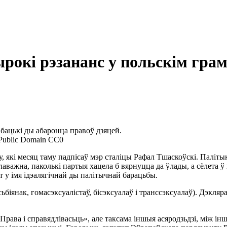
окі рэзананс у польскім грам
ацькі ды абаронца правоў дзяцей.
/Public Domain CC0
 які месяц таму падпісаў мэр сталіцы Рафал Тшаскоўскі. Паліты
лаважна, паколькі партыя хацела б вярнуцца да ўлады, а сёлета 
 у імя ідэалягічнай ды палітычнай барацьбы.
сьбіянак, гомасэксуалістаў, бісэксуалаў і транссэксуалаў). Дэк
Права і справядлівасьць», але таксама іншыя асяродзьдзі, між і