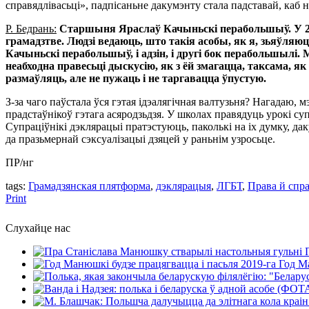
справядлівасьці», падпісаньне дакумэнту стала падставай, каб
Р. Бедрань:
Старшыня Яраслаў Качыньскі перабольшыў. У 201
грамадзтве. Людзі ведаюць, што такія асобы, як я, зьяўля
Качыньскі перабольшыў, і адзін, і другі бок перабольшылі
неабходна правесьці дыскусію, як з ёй змагацца, таксама, я
размаўляць, але не пужаць і не таргавацца ўпустую.
З-за чаго паўстала ўся гэтая ідэалягічная валтузьня? Нагада
прадстаўнікоў гэтага асяродзьдзя. У школах правядуць урокі с
Супраціўнікі дэклярацыі пратэстуюць, паколькі на іх думку, д
да празьмернай сэксуалізацыі дзяцей у раньнім узросьце.
ПР/нг
tags:
Грамадзянская плятформа
,
дэклярацыя
,
ЛГБТ
,
Права й спра
Print
Слухайце нас
Год Ма