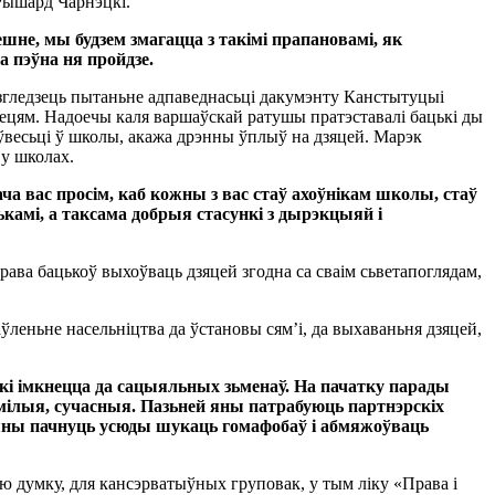
Рышард Чарнэцкі.
ешне, мы будзем змагацца з такімі прапановамі, як
а пэўна ня пройдзе.
згледзець пытаньне адпаведнасьці дакумэнту Канстытуцыі
зецям. Надоечы каля варшаўскай ратушы пратэставалі бацькі ды
ўвесьці ў школы, акажа дрэнны ўплыў на дзяцей. Марэк
 у школах.
ача вас просім, каб кожны з вас стаў ахоўнікам школы, стаў
камі, а таксама добрыя стасункі з дырэкцыяй і
ава бацькоў выхоўваць дзяцей згодна са сваім сьветапоглядам,
аўленьне насельніцтва да ўстановы сям’і, да выхаваньня дзяцей,
які імкнецца да сацыяльных зьменаў. На пачатку парады
мілыя, сучасныя. Пазьней яны патрабуюць партнэрскіх
ы яны пачнуць усюды шукаць гомафобаў і абмяжоўваць
ю думку, для кансэрватыўных груповак, у тым ліку «Права і