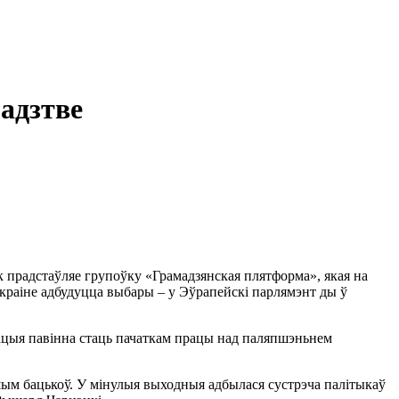
адзтве
к прадстаўляе групоўку «Грамадзянская плятформа», якая на
ў краіне адбудуцца выбары – у Эўрапейскі парлямэнт ды ў
лярацыя павінна стаць пачаткам працы над паляпшэньнем
ншым бацькоў. У мінулыя выходныя адбылася сустрэча палітыкаў