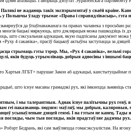
ным ідэям апазыцыі. Гаворыць дэпутат Эўрапейскага парлямэнту 
. Палякі не жадаюць такіх экспэрымэнтаў у сваёй краіне. Кан
ль у Польшчы ўладу трымае «Права і справядлівасьць», гэта н
ьвярнуўся да ўпаўнаважанага па правах чалавека з просьбаю ра
 многія бацькі мяркуюць, што дэклярацыя можа пашкодзіць іх д
уюць, што сэксуальная адукацыя, якую падпісаны дакумэнт можа 
 «Руху 4 сакавіка», прасіў бацькоў актыўна заступацца за дзяцей
ўдасца стрымаць гэты тэрор. Мы, «Рух 4 сакавіка», вельмі гор
улі, якія будуць утрымліваць добрыя адносіны з іншымі баць
 што Хартыя ЛГБТ+ парушае Закон аб адукацыі, канстытуцыйнае пр
радыё, што існуе масавы грамадзкі рух, які імкнецца зьмяніць ст
антным, і мы талерантныя. Аднак існуе палітычны рух геяў, 
нам геі паказваюць людзям: маўляў, мы добрыя, каляровыя, 
канцоў усынаўленьне дзяцей геямі. І на гэтым не канец. Тад
ыя погляды, чым тыя погляды, якія прадстаўляе дадзены рух.
 Робэрт Бедрань, які сам зьяўляецца гомасэксуалістам. На ягону