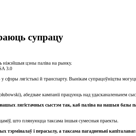
раюць супрацу
ь ніжэйшыя цэны паліва на рынку.
SA 3.0
o у сфэры лягістыкі й транспарту. Вынікам супрацоўніцтва могу
łubowski), абедзьве кампаніі працуюць над удасканаленьнем сыс
шых лягістачных сыстэм так, каб паліва на нашыя базы па
едаміў, што плянуюцца таксама іншыя сумесныя праекты.
х тэрміналаў і перасылу, а таксама пагадненьні капіталаваг