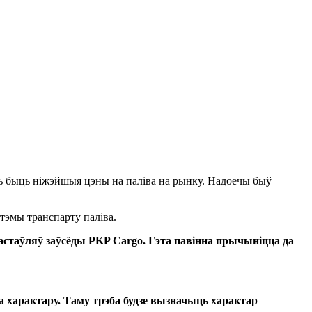
ць быць ніжэйшыя цэны на паліва на рынку. Надоечы быў
тэмы транспарту паліва.
стаўляў заўсёды PKP Cargo. Гэта павінна прычыніцца да
а характару. Таму трэба будзе вызначыць характар