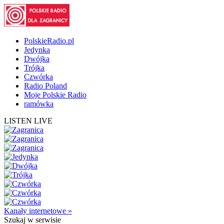
PolskieRadio.pl
Jedynka
Dwójka
Trójka
Czwórka
Radio Poland
Moje Polskie Radio
ramówka
LISTEN LIVE
Kanały internetowe »
Szukaj
w serwisie