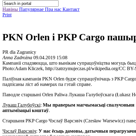
Навіны
Папулярнае
Пра нас
Кантакт
Print
PKN Orlen i PKP Cargo пашы
PR dla Zagranicy
Anna Zadrożna
09.04.2019 15:08
Кампаніі спадзяюцца, што вынікам супрацоўніцтва могуць быц
Photo:Adam Kliczek, http://zatrzymujeczas.pl/wikipedia.org/CC BY-
Паліўная кампанія PKN Orlen будзе супрацоўнічаць з PKP Carg
падпісаны ліст аб намерах па гэтай справе.
Паводле старшыні Orlen Paliwa Лукаша Галубоўскага (Łukasz Ho
Лукаш Галубоўскі
:
Мы праверым магчымасьці спалучэньня на
аптымізацыі коштаў
.
Старшыня PKP Cargo Чэслаў Варсэвіч (Czesław Warsewicz) пав
Чэслаў Варсэвіч
:
У нас ёсьць дамовы, датычныя перагрузачны