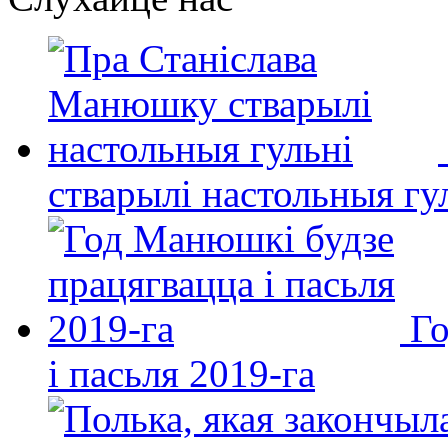
стварылі настольныя гу
Го
і пасьля 2019-га