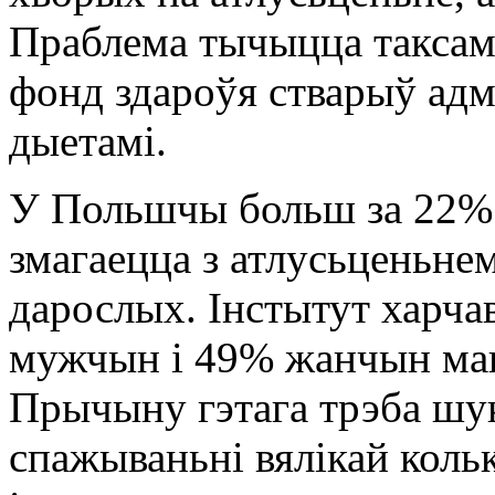
Праблема тычыцца таксам
фонд здароўя стварыў ад
дыетамі.
У Польшчы больш за 22% 
змагаецца з атлусьценьне
дарослых. Інстытут харча
мужчын і 49% жанчын маю
Прычыну гэтага трэба шук
спажываньні вялікай коль