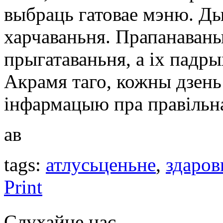
выбраць гатовае мэню. Ды
харчаваньня. Прапанаваны
прыгатаваньня, а іх падры
Акрамя таго, кожны дзен
інфармацыю пра правільна
ав
tags:
атлусьценьне
,
здаров
Print
Слухайце нас