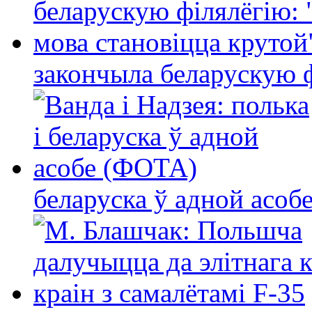
закончыла беларускую фі
беларуска ў адной асо