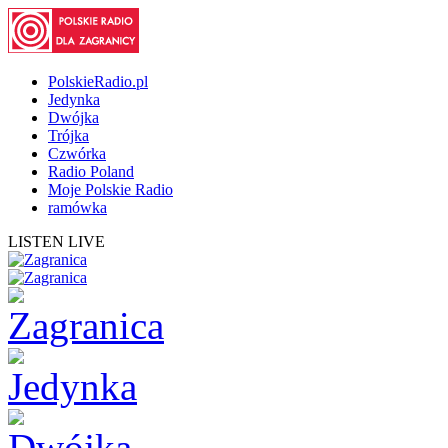
PolskieRadio.pl
Jedynka
Dwójka
Trójka
Czwórka
Radio Poland
Moje Polskie Radio
ramówka
LISTEN LIVE