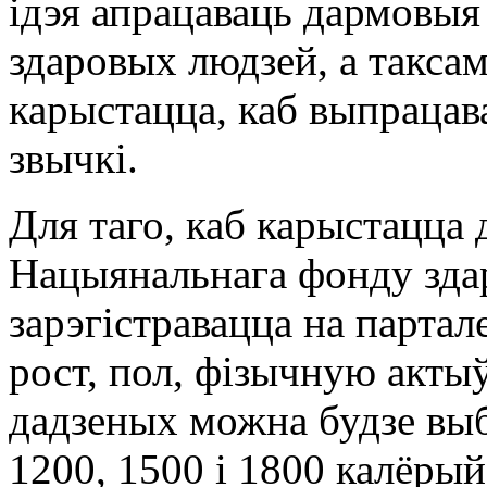
ідэя апрацаваць дармовыя
здаровых людзей, а таксама
карыстацца, каб выпрацав
звычкі.
Для таго, каб карыстацца
Нацыянальнага фонду здар
зарэгістравацца на партале
рост, пол, фізычную акты
дадзеных можна будзе вы
1200, 1500 і 1800 калёрый