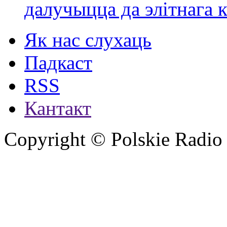
далучыцца да элітнага ко
Як нас слухаць
Падкаст
RSS
Кантакт
Copyright © Polskie Radio