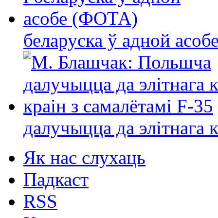
беларуска ў адной асо
далучыцца да элітнага ко
Як нас слухаць
Падкаст
RSS