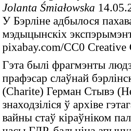
Jolanta Śmiałowska
14.05.
У Бэрліне адбылося пахав
мэдыцынскіх экспэрымэнт
pixabay.com/CC0 Creativ
Гэта былі фрагмэнты людзк
прафэсар слаўнай бэрлінс
(Charite) Герман Стывэ (H
знаходзіліся ў архіве гэтаг
вайны стаў кіраўніком пал
часы ГДР, бальніца апыну