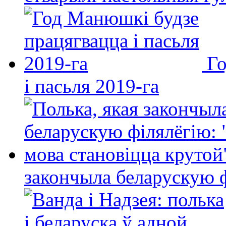
Го
і пасьля 2019-га
закончыла беларускую фі