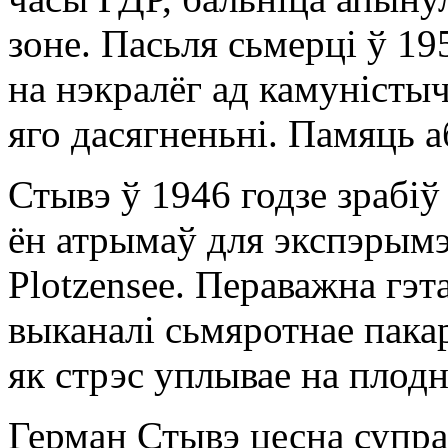
зоне. Пасьля сьмерці ў 19
на нэкралёг ад камуністы
яго дасягненьні. Памяць а
Стывэ ў 1946 годзе зрабіў
ён атрымаў для экспэрымэ
Plotzensee. Пераважна гэт
выканалі сьмяротнае пака
як стрэс уплывае на плодн
Герман Стывэ цесна супра