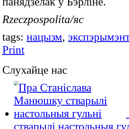
панядзелак у Бэрліне.
Rzeczpospolita/яс
tags:
нацызм
,
экспэрымэн
Print
Слухайце нас
стварылі настольныя гу