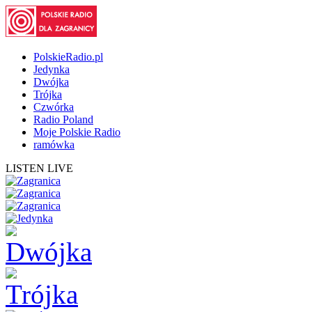
PolskieRadio.pl
Jedynka
Dwójka
Trójka
Czwórka
Radio Poland
Moje Polskie Radio
ramówka
LISTEN LIVE