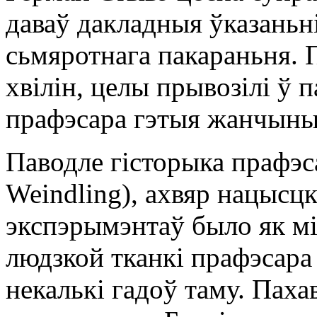
даваў дакладныя ўказаньн
сьмяротнага пакараньня. П
хвілін, целы прывозілі ў п
прафэсара гэтыя жанчыны 
Паводле гісторыка прафэс
Weindling), ахвяр нацысц
экспэрымэнтаў было як мі
людзкой тканкі прафэсара
некалькі гадоў таму. Пах