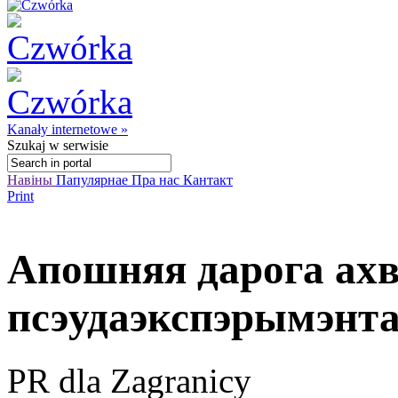
Kanały internetowe »
Szukaj
w serwisie
Навіны
Папулярнае
Пра нас
Кантакт
Print
Апошняя дарога ах
псэудаэкспэрымэнт
PR dla Zagranicy