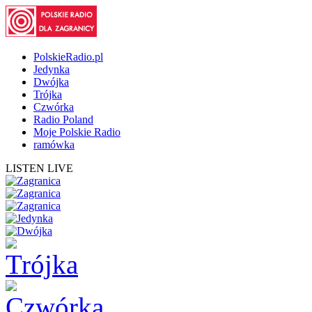
PolskieRadio.pl
Jedynka
Dwójka
Trójka
Czwórka
Radio Poland
Moje Polskie Radio
ramówka
LISTEN LIVE