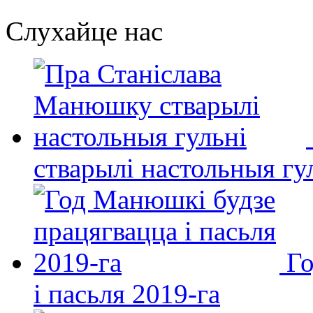
Слухайце нас
стварылі настольныя гу
Го
і пасьля 2019-га