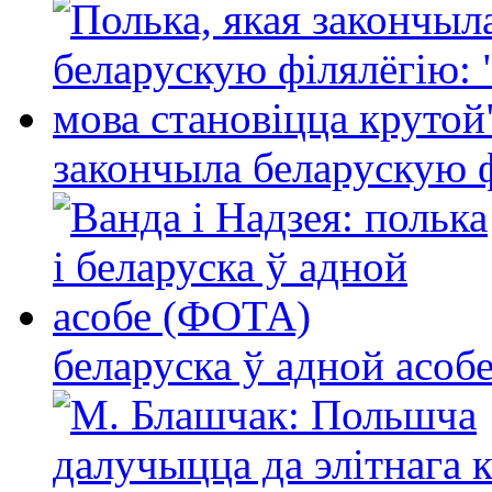
закончыла беларускую фі
беларуска ў адной асо