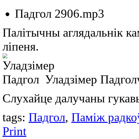
Падгол 2906.mp3
Палітычны аглядальнік ка
ліпеня.
Уладзімeр Падгол
Слухайце далучаны гукав
tags:
Падгол
,
Паміж радко
Print