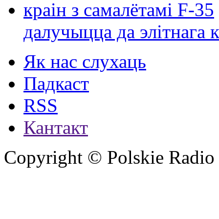
далучыцца да элітнага ко
Як нас слухаць
Падкаст
RSS
Кантакт
Copyright © Polskie Radio