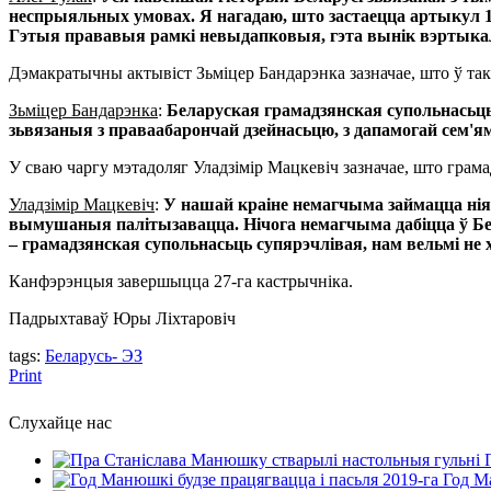
неспрыяльных умовах. Я нагадаю, што застаецца артыкул 19
Гэтыя прававыя рамкі невыдапковыя, гэта вынік вэртыкал
Дэмакратычны актывіст Зьміцер Бандарэнка зазначае, што ў т
Зьміцер Бандарэнка
:
Беларуская грамадзянская супольнасьць
зьвязаныя з праваабарончай дзейнасьцю, з дапамогай сем'я
У сваю чаргу мэтадоляг Уладзімір Мацкевіч зазначае, што грама
Уладзімір Мацкевіч
:
У нашай краіне немагчыма займацца нія
вымушаныя палітызавацца. Нічога немагчыма дабіцца ў Бел
– грамадзянская супольнасьць супярэчлівая, нам вельмі не х
Канфэрэнцыя завершыцца 27-га кастрычніка.
Падрыхтаваў Юры Ліхтаровіч
tags:
Беларусь- ЭЗ
Print
Слухайце нас
Год Ма