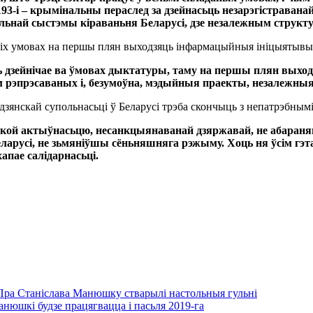
3-і – крымінальны пераслед за дзейнасьць незарэгістраванай
ьнай сыстэмы кіраваньня Беларусі, дзе незалежным структу
акіх умовах на першы плян выходзяць інфармацыйныя ініцыятывы
 дзейнічае ва ўмовах дыктатуры, таму на першы плян выходз
м рэпрэсаваных і, безумоўна, мэдыйныя праекты, незалежныя
дзянскай супольнасьці ў Беларусі трэба скончыць з непатрэбнымі
кой актыўнасьцю, несанкцыянаванай дзяржавай, не абараня
арусі, не зьмяніўшы сёньняшняга рэжыму. Хоць ня ўсім гэт
апае салідарнасьці.
Пра Станіслава Манюшку стварылі настольныя гульні
нюшкі будзе працягвацца і пасьля 2019-га