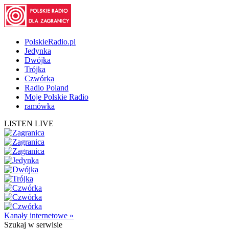
PolskieRadio.pl
Jedynka
Dwójka
Trójka
Czwórka
Radio Poland
Moje Polskie Radio
ramówka
LISTEN LIVE
Kanały internetowe »
Szukaj
w serwisie