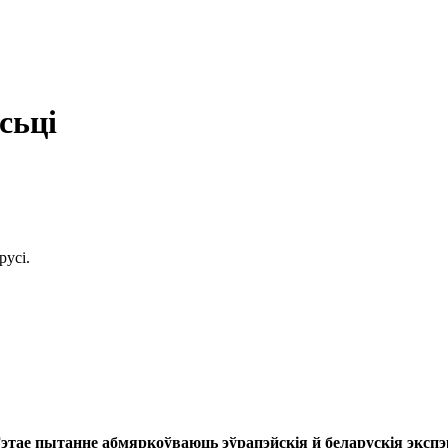
сьці
усі.
Гэтае пытанне абмяркоўваюць эўрапэйскія й беларускія эксп