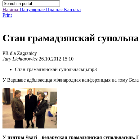
Навіны
Папулярнае
Пра нас
Кантакт
Print
Стан грамадзянскай супольна
PR dla Zagranicy
Jury Lichtarowicz
26.10.2012 15:10
Стан грамадзянскай супольнасьці.mp3
У Варшаве адбываецца міжнародная канфэрэнцыя на тэму Белар
У цэнтры ўвагі – беларуская грамадзянская супольнасьць. 