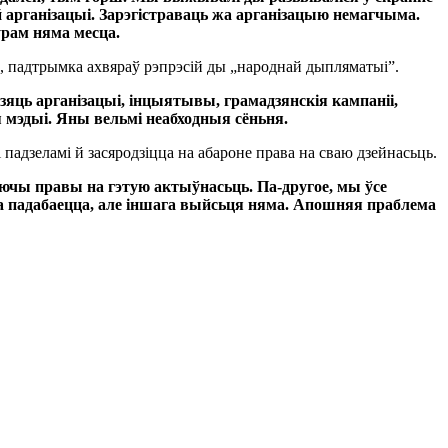
 арганізацыі. Зарэгістраваць жа арганізацыю немагчыма.
рам няма месца.
, падтрымка ахвяраў рэпрэсій ды „народнай дыпляматыі”.
яць арганізацыі, інцыятывы, грамадзянскія кампаніі,
 мэдыі. Яны вельмі неабходныя сёньня.
 падзеламі й засяродзіцца на абароне права на сваю дзейнасьць.
ючы правы на гэтую актыўнасьць. Па-другое, мы ўсе
а падабаецца, але іншага выйсьця няма. Апошняя праблема