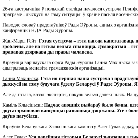
26-га кастрычніка ў польскай сталіцы пачалося сустрэча Плятф
праграме - дыскусіі на тэму сытуацыі ў краіне пасьля восеньс
Паводле словаў прадстаўнікоў Рады Эўропы, адных з арганізата
канфэрэнцыі НДА Рады Эўропы.
Жан-Мары Гейт
:
Гэтая сустрэча – гэта нагода канстатаваць 
зроблены, але на гэтым нельга спыняцца. Дэмакратыя – гэт
прававая дзяржава ды правы чалавека.
Кіраўніца варшаўскага офіса Рады Эўропы Ганна Махіньска заз
адыгрываць менавіта грамадзянскія арганізацыі.
Ганна Махіньска
:
Гэта ня першая наша сустрэча з прадстаўн
дыскусіі на тэму будучага ўдзелу Беларусі ў Радзе Эўропы. 
Але да гэтага, казалі экспэрты, пакуль вельмі далёкі шлях. На 
Каміль Клысіньскі
:
Падчас апошніх выбараў было бачна, што
доўгатэрміновай канцэпцыі разьвіцьця дзяржавы. Усё з бол
даўно пагубілся.
Кіраўнік Беларускага Хэльсінскага камінэту Алег Гулак дадаў, 
Алег Гулак
:
Уся навейшая гісторыя Беларусі зьвязаная з ты