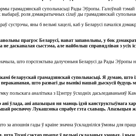
ормы грамадзянскай супольнасьці Рады Эўропы. Галоўнай тэмай с
кіх выбараў, роля дэмакратычных сілаў ды грамадзянскай супольн
раў сустрэчы, яны б вельмі хацелі, каб у Беларусі пачаліся дэ
павольны прагрэс Беларусі, нават запавольны, у бок дэмакрат
а не дасканалая сыстэма, але найбольш справядлівая з усіх 
начыла, што пэрспэктыва далучэньня Беларусі да Рады Эўропы не
ікамі беларускай грамадзянскай супольнасьці. Я думаю, што 
Я перакананая, што развагі ды вынікі нашай дыскусіі будуць 
думку польскага аналітыка з Цэнтру ўсходніх дасьледаваньняў Кам
 ані ўлада, ані апазыцыя ня маюць ідэй канструктыўнага ха
ьшай роспаччу Лукашэнка спрабуе гэта схаваць. Апазыцыя ж 
што за апошнія гады ў краіне значна ўскладніліся ўмовы для прац
м, што Трэці сэктар працуе ў вельмі складаных умовах, і чы