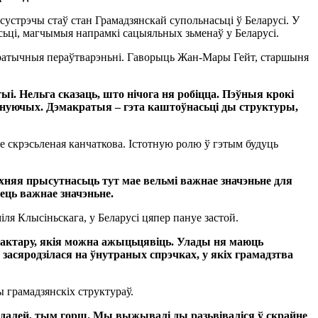
устрэчы стаў стан Грамадзянскай супольнасьці ў Беларусі. У
асьці, магчымыя напрамкі сацыяльных зьменаў у Беларусі.
макратычныя пераўтварэньні. Гаворыць Жан-Мары Гейт, старшыня
ыі. Нельга сказаць, што нічога ня робіцца. Пэўныя крокі
існуючых. Дэмакратыя – гэта каштоўнасьці ды структуры,
 скрэсьленая канчаткова. Істотную ролю ў гэтым будуць
іхняя прысутнасьць тут мае вельмі важнае значэньне для
мець важнае значэньне.
іля Клысіньскага, у Беларусі цяпер пануе застой.
рактару, якія можна ажыцьцявіць. Улады ня маюць
засяродзілася на ўнутраных спрэчках, у якіх грамадзтва
ы грамадзянскіх структураў.
м далей, тым горш. Мы выжывалі ды разьвіваліся ў скрайне