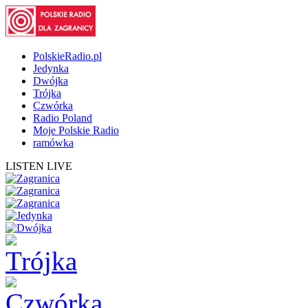
PolskieRadio.pl
Jedynka
Dwójka
Trójka
Czwórka
Radio Poland
Moje Polskie Radio
ramówka
LISTEN LIVE