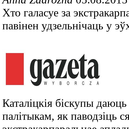
Хто галасуе за экстракарп
павінен удзельнічаць у эў
Каталіцкія біскупы даюць
палітыкам, як паводзіць ся
экстракарпаральнае апла