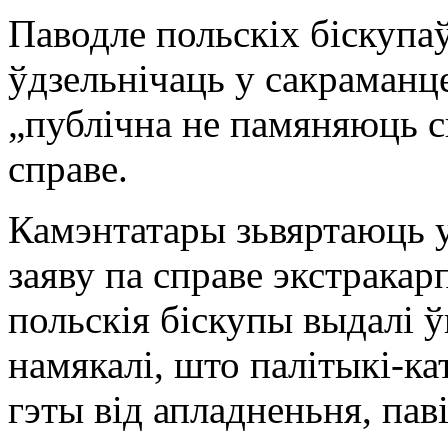
Паводле польскіх біскупаў
ўдзельнічаць у сакраманце
„публічна не памяняюць с
справе.
Камэнтатары зьвяртаюць у
заяву па справе экстрака
польскія біскупы выдалі 
намякалі, што палітыкі-ка
гэты від апладненьня, паві