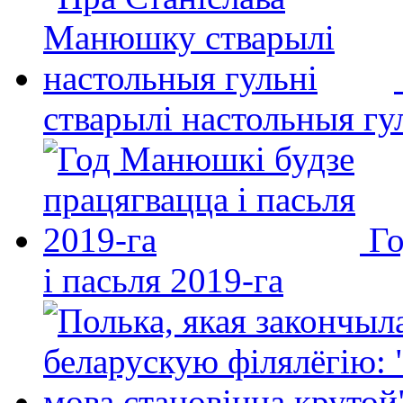
стварылі настольныя гу
Го
і пасьля 2019-га