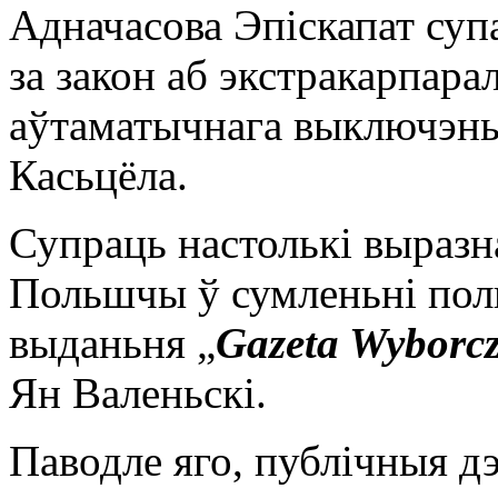
Адначасова Эпіскапат суп
за закон аб экстракарпара
аўтаматычнага выключэньн
Касьцёла.
Супраць настолькі выразн
Польшчы ў сумленьні поль
выданьня „
Gazeta Wyborc
Ян Валеньскі.
Паводле яго, публічныя дэ