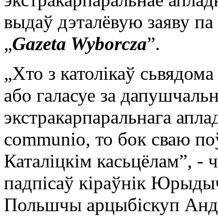
выдаў дэталёвую заяву па 
„
Gazeta Wyborcza
”.
„Хто з католікаў сьвядома
або галасуе за дапушчаль
экстракарпаральнага апл
communio, то бок сваю по
Каталіцкім касьцёлам”, - 
падпісаў кіраўнік Юрыды
Польшчы арцыбіскуп Анд