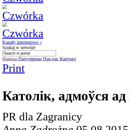
Kanały internetowe »
Szukaj
w serwisie
Навіны
Папулярнае
Пра нас
Кантакт
Print
Катoлік, адмоўся ад i
PR dla Zagranicy
Anna Zadrożna
05.08.2015