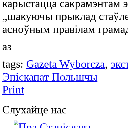
карыстацца сакрамэнтам эу
„шакуючы прыклад стаўле
асноўным правілам грамад
аз
tags:
Gazeta Wyborcza
,
экс
Эпіскапат Польшчы
Print
Слухайце нас