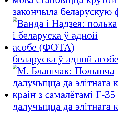
закончыла беларускую фі
беларуска ў адной асо
далучыцца да элітнага ко