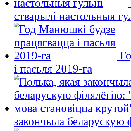
стварылі настольныя гу
Го
і пасьля 2019-га
закончыла беларускую фі