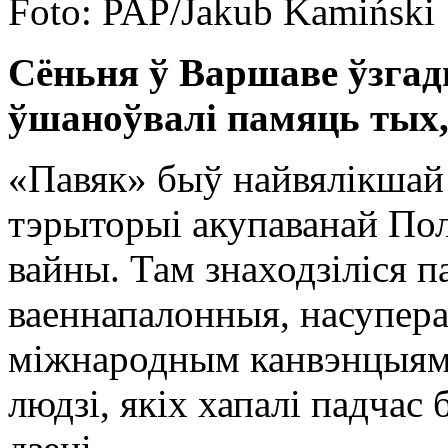
Foto: PAP/Jakub Kamiński
Сёньня ў Варшаве ўзгад
ўшаноўвалі памяць тых, 
«Павяк» быў найвялікшай
тэрыторыі акупаванай По
вайны. Там знаходзіліся п
ваеннапалонныя, насупера
міжнародным канвэнцыям.
людзі, якіх хапалі падчас