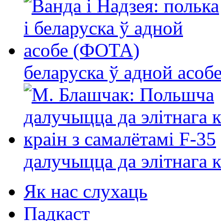
беларуска ў адной асо
далучыцца да элітнага ко
Як нас слухаць
Падкаст