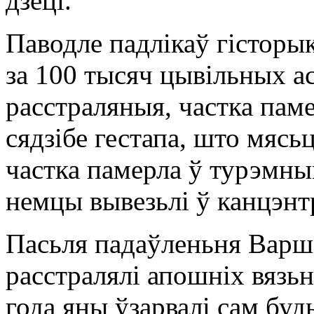
дзеці.
Паводле падлікаў гісторы
за 100 тысяч цывільных ас
расстраляныя, частка паме
сядзібе гестапа, што мясь
частка памерла ў турэмны
немцы вывезьлі ў канцэн
Пасьля падаўленьня Варш
расстралялі апошніх вязьн
года яны ўзарвалі сам буд