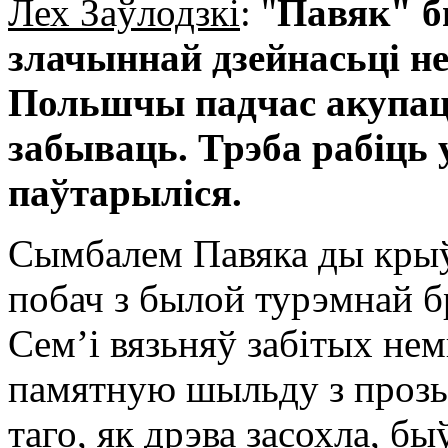
Лех Заўлодзкі
: "
Павяк" б
злачыннай дзейнасьці н
Польшчы падчас акупацы
забываць. Трэба рабіць у
паўтарыліся.
Сымбалем Павяка ды крыўд
побач з былой турэмнай б
Сем’і вязьняў забітых не
памятную шыльду з прозь
таго, як дрэва засохла, б