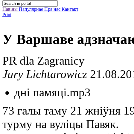
Навіны
Папулярнае
Пра нас
Кантакт
Print
У Варшаве адзначаю
PR dla Zagranicy
Jury Lichtarowicz
21.08.20
дні памяці.mp3
73 галы таму 21 жніўня 1
турму на вуліцы Павяк.