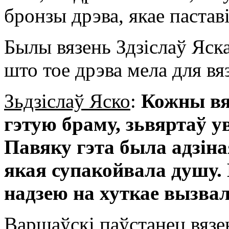
бронзы дрэва, якае паставі
Былы вязень Здзіслаў Яска
што тое дрэва мела для вя
Зьдзіслаў Яско
:
Кожны вяз
гэтую браму, зьвяртаў ув
Павяку гэта была адзіна
якая супакойвала душу. 
надзею на хуткае вызвал
Варшаўскі паўстанец вязе