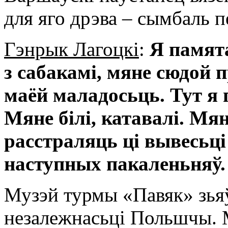
для яго дрэва – сымбаль 
Гэнрык Лагоцкі
:
Я памята
з сабакамі, мяне сюдой 
маёй маладосьць. Тут я
Мяне білі, катавалі. Мя
расстраляць ці вывесьці
наступных пакаленьняў.
Музэй турмы «Павяк» зья
незалежнасьці Польшчы. 