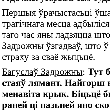
Першыя ўрачыстасьці ўша
трагічнага месца адбыліся
таго час яны ладзяцца шт
Задрожны ўзгадваў, што ў
страху за сваё жыцьцё.
Багуслаў Задрожны
:
Тут 
стаяў лямант. Найгорш
менавіта крык. Біцьцё 
раней ці пазьней яно ск