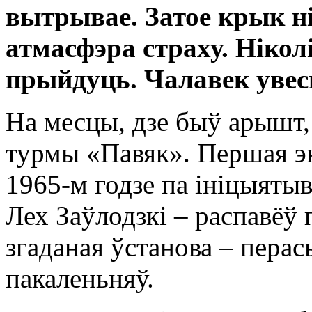
вытрывае. Затое крык ні
атмасфэра страху. Ніколі
прыйдуць. Чалавек увесь
На месцы, дзе быў арышт,
турмы «Павяк». Першая э
1965-м годзе па ініцыятыв
Лех Заўлодзкі – распавёў 
згаданая ўстанова – пера
пакаленьняў.