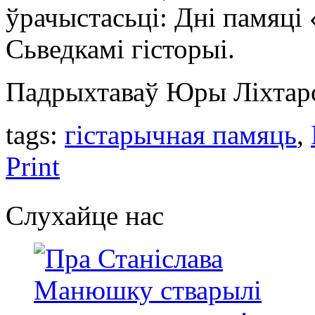
ўрачыстасьці: Дні памяці 
Сьведкамі гісторыі.
Падрыхтаваў Юры Ліхтар
tags:
гістарычная памяць
,
Print
Слухайце нас