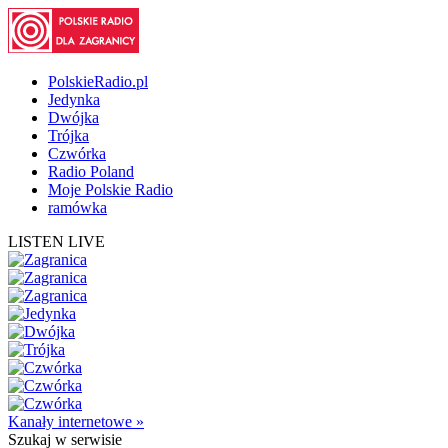
PolskieRadio.pl
Jedynka
Dwójka
Trójka
Czwórka
Radio Poland
Moje Polskie Radio
ramówka
LISTEN LIVE
Kanały internetowe »
Szukaj
w serwisie