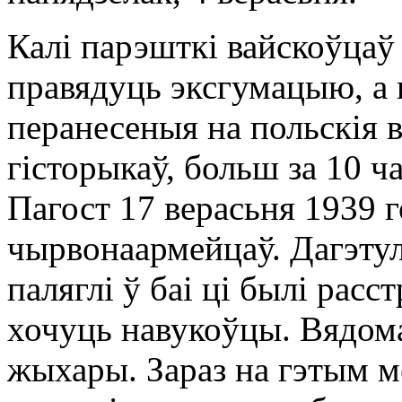
Калі парэшткі вайскоўцаў
правядуць эксгумацыю, а 
перанесеныя на польскія 
гісторыкаў, больш за 10 ча
Пагост 17 верасьня 1939 г
чырвонаармейцаў. Дагэтул
паляглі ў баі ці былі расс
хочуць навукоўцы. Вядома
жыхары. Зараз на гэтым м