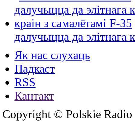
далучыцца да элітнага ко
Як нас слухаць
Падкаст
RSS
Кантакт
Copyright © Polskie Radio