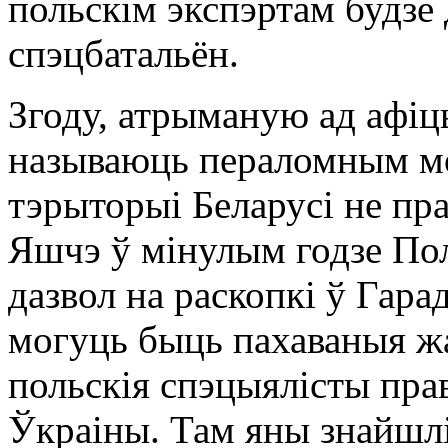
польскім экспэртам будзе 
спэцбатальён.
Згоду, атрыманую ад афіц
называюць пераломным м
тэрыторыі Беларусі не пра
Яшчэ ў мінулым годзе По
дазвол на раскопкі ў Гара
могуць быць пахаваныя ж
польскія спэцыялісты прав
Ўкраіны. Там яны знайшлі