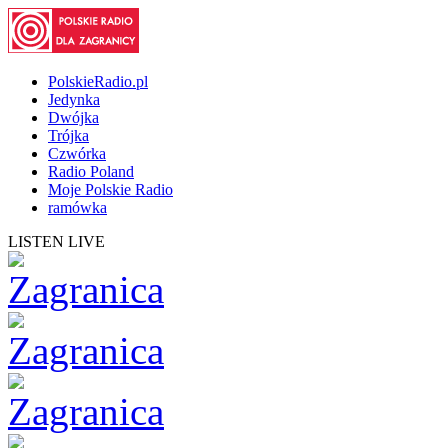
PolskieRadio.pl
Jedynka
Dwójka
Trójka
Czwórka
Radio Poland
Moje Polskie Radio
ramówka
LISTEN LIVE