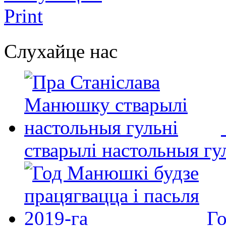
Print
Слухайце нас
стварылі настольныя гу
Го