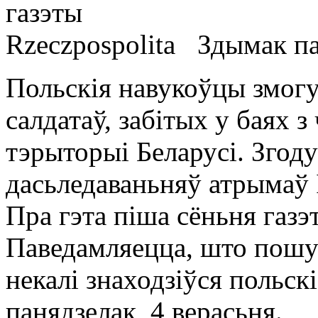
Здымак па
Польскія навукоўцы змогу
салдатаў, забітых у баях 
тэрыторыі Беларусі. Згоду
дасьледаваньняў атрымаў 
Пра гэта піша сёньня газэт
Паведамляецца, што пошук
некалі знаходзіўся польс
панядзелак, 4 верасьня.