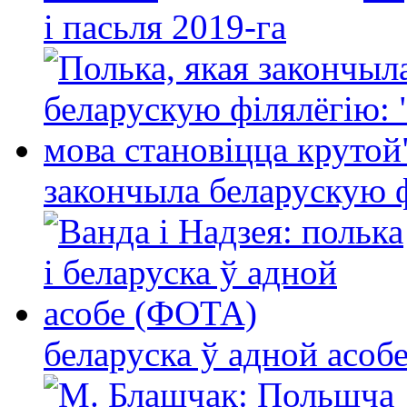
і пасьля 2019-га
закончыла беларускую фі
беларуска ў адной асо