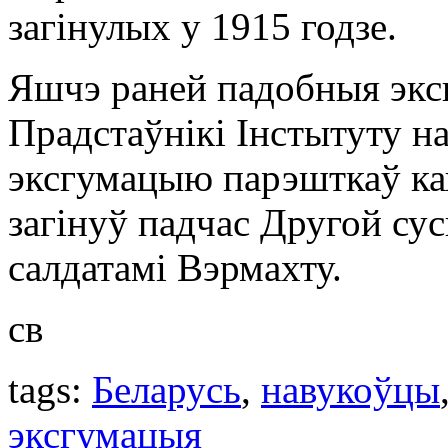
загінулых у 1915 годзе.
Яшчэ раней падобныя экс
Прадстаўнікі Інстытуту н
эксгумацыю парэшткаў ка
загінуў падчас Другой су
салдатамі Вэрмахту.
св
tags:
Беларусь
,
навукоўцы
эксгумацыя