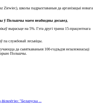
sz Ziewiec), школы падрыхтаваныя да арганізацыі новага
олы ў Польшчы маем неабходны досьвед
.
нікаў вырасьце на 5%. Гэта другі транш 15-працэнтнага
аў па службовай лесьвіцы.
учаюцца да сьвяткаваньня 100-годзьдзя незалежнасьці
історыю Польшчы.
філялёгію: "Беларуска ...