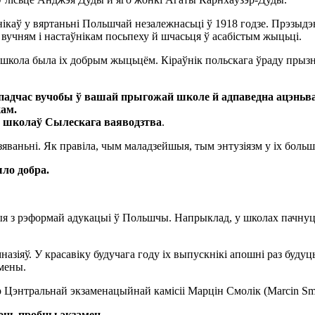
нікаў у вяртаньні Польшчай незалежнасьці ў 1918 годзе. Прэзыдэ
вучням і настаўнікам посьпеху й шчасьця ў асабістым жыцьці.
кола была іх добрым жыцьцём. Кіраўнік польскага ўраду прызнаў
адчас вучобы ў вашай прыгожай школе й адпаведна ацэньвалі
кам.
са школаў Сылескага ваяводзтва
.
зяваньні. Як правіла, чым маладзейшыя, тым энтузіязм у іх боль
ыло добра.
ыя з рэформай адукацыі ў Польшчы. Напрыклад, у школах пачнуць
азіяў. У красавіку будучага году іх выпускнікі апошні раз буду
амены.
ар Цэнтральнай экзаменацыйнай камісіі Марцін Смолік (Marcin Smo
юць пробны экзамен.