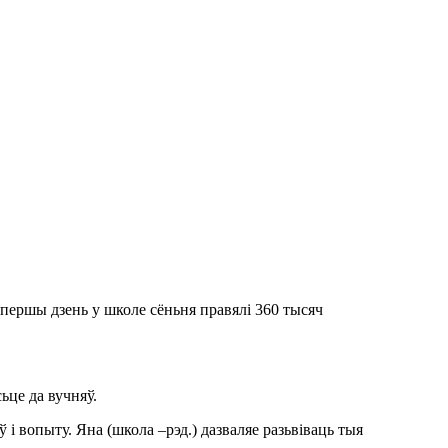
 першы дзень у школе сёньня правялі 360 тысяч
ьце да вучняў.
і вопыту. Яна (школа –рэд.) дазваляе разьвіваць тыя