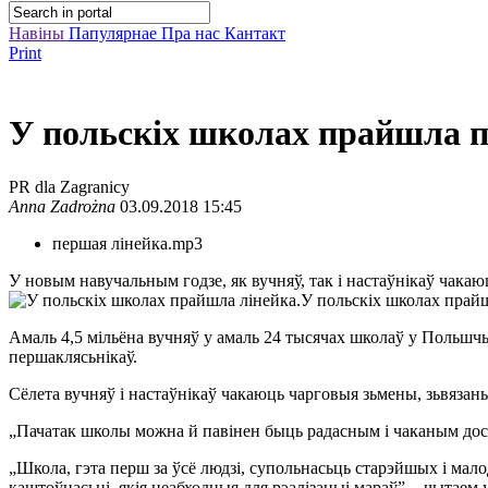
Навіны
Папулярнае
Пра нас
Кантакт
Print
У польскіх школах прайшла 
PR dla Zagranicy
Anna Zadrożna
03.09.2018 15:45
першая лінейка.mp3
У новым навучальным годзе, як вучняў, так і настаўнікаў чакаю
У польскіх школах прайш
Амаль 4,5 мільёна вучняў у амаль 24 тысячах школаў у Польшчы
першаклясьнікаў.
Сёлета вучняў і настаўнікаў чакаюць чарговыя зьмены, зьвяза
„Пачатак школы можна й павінен быць радасным і чаканым досьв
„Школа, гэта перш за ўсё людзі, супольнасьць старэйшых і мало
каштоўнасьці, якія неабходныя для рэалізацыі мараў”, - чытае