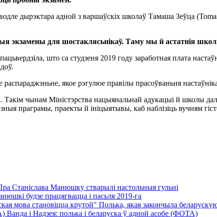
аводле дырэктара адной з варшаўскіх школаў Тамаша Зеўца (Toma
бныя экзамены для шостаклясьнікаў. Таму мы й астатнія шк
пацьвердзіла, што са студзеня 2019 году заработная плата настаў
доў.
ае распараджэньне, якое рэгулюе правілы прасоўваньня настаўнік
. Такім чынам Міністэрства нацыянальнай адукацыі й школы дал
озныя праграмы, праекты й ініцыятывы, каб наблізіць вучням г
Пра Станіслава Манюшку стварылі настольныя гульні
нюшкі будзе працягвацца і пасьля 2019-га
Полька, якая закончыла беларускую 
Ванда і Надзея: полька і беларуска ў адной асобе (ФОТА)