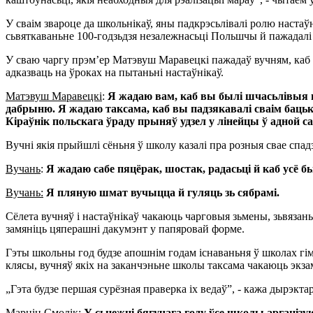
У сваім звароце да школьнікаў, яны падкрэсьлівалі ролю настаў
сьвяткаваньне 100-годзьдзя незалежнасьці Польшчы й пажадалі 
У сваю чаргу прэм’ер Матэвуш Маравецкі пажадаў вучням, каб ш
адказваць на ўроках на пытаньні настаўнікаў.
Матэвуш Маравецкі
:
Я жадаю вам, каб вы былі шчасьлівыя п
дабрыню. Я жадаю таксама, каб вы падзякавалі сваім баць
Кіраўнік польскага ўраду прыняў удзел у лінейцы ў адной 
Вучні якія прыйшлі сёньня ў школу казалі пра розныя свае спад
Вучань
:
Я жадаю сабе пяцёрак, шостак, радасьці й каб усё б
Вучань:
Я пляную шмат вучыцца й гуляць зь сябрамі.
Сёлета вучняў і настаўнікаў чакаюць чарговыя зьмены, зьвязан
замяніць цяперашні дакумэнт у папяровай форме.
Гэты школьны год будзе апошнім годам існаваньня ў школах гімн
клясы, вучняў якіх на заканчэньне школы таксама чакаюць экз
„Гэта будзе першая сурёзная праверка іх ведаў”, - кажа дырэкт
Марцін Смолік
:
У сьнежні бягучага году ўсе школы арганізу