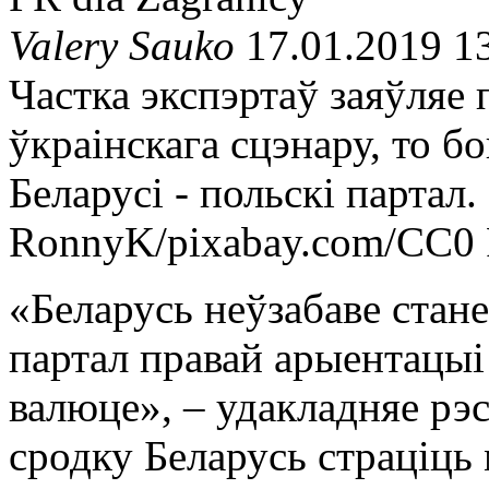
Valery Sauko
17.01.2019 1
Частка экспэртаў заяўляе 
ўкраінскага сцэнару, то 
Беларусі - польскі партал.
RonnyK/pixabay.com/CC0 
«Беларусь неўзабаве стане
партал правай арыентацыі
валюце», – удакладняе рэс
сродку Беларусь страціць