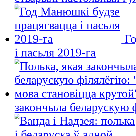
Го
і пасьля 2019-га
закончыла беларускую фі