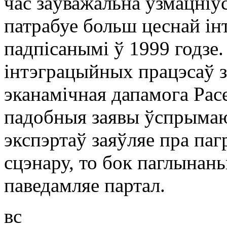
час заўважальна ўзмацніў
патрабуе больш цеснай інт
падпісанымі ў 1999 годзе.
інтэграцыйных працэсаў 
эканамічная дапамога Рас
падобныя заявы ўспрымаю
экспэртаў заяўляе пра паг
сцэнару, то бок паглынан
паведамляе партал.
вс