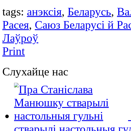
tags:
анэксія
,
Беларусь
,
Ва
Расея
,
Саюз Беларусі й Ра
Лаўроў
Print
Слухайце нас
стварылі настольныя гу