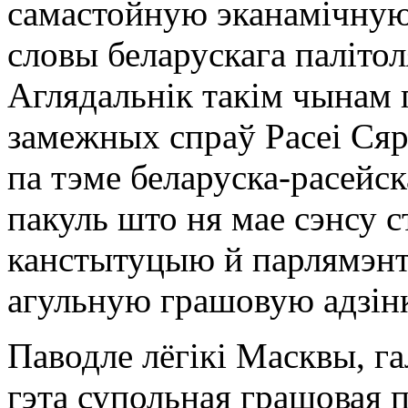
самастойную эканамічную 
словы беларускага паліто
Аглядальнік такім чынам 
замежных спраў Расеі Сяр
па тэме беларуска-расейск
пакуль што ня мае сэнсу 
канстытуцыю й парлямэнт
агульную грашовую адзінк
Паводле лёгікі Масквы, г
гэта супольная грашовая п