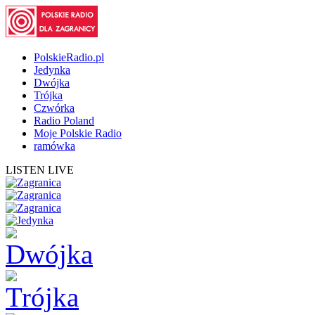
PolskieRadio.pl
Jedynka
Dwójka
Trójka
Czwórka
Radio Poland
Moje Polskie Radio
ramówka
LISTEN LIVE