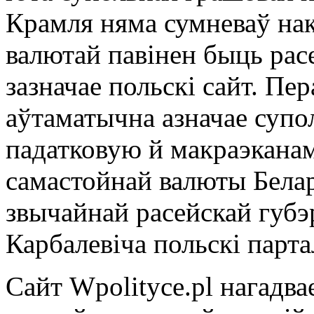
Крамля няма сумневаў нак
валютай павінен быць расе
зазначае польскі сайт. Пер
аўтаматычна азначае суп
падатковую й макраэканам
самастойнай валюты Белар
звычайнай расейскай губэ
Карбалевіча польскі парта
Сайт Wpolityce.pl нагадва