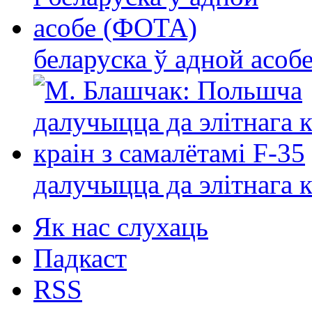
беларуска ў адной асо
далучыцца да элітнага ко
Як нас слухаць
Падкаст
RSS