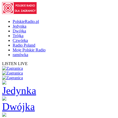
PolskieRadio.pl
Jedynka
Dwójka
Trójka
Czwórka
Radio Poland
Moje Polskie Radio
ramówka
LISTEN LIVE