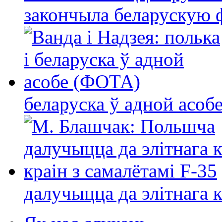
закончыла беларускую фі
беларуска ў адной асо
далучыцца да элітнага ко