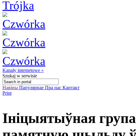
Kanały internetowe »
Szukaj
w serwisie
Навіны
Папулярнае
Пра нас
Кантакт
Print
Ініцыятыўная група
памятную шыльду ў