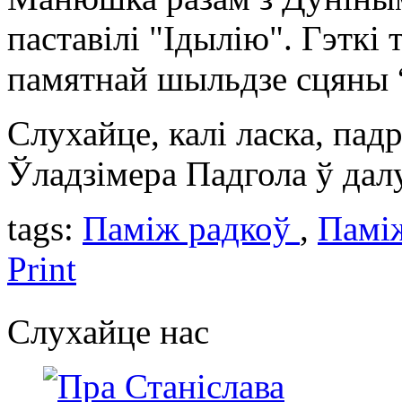
паставілі "Ідылію". Гэткі
памятнай шыльдзе сцяны 
Слухайце, калі ласка, падр
Ўладзімера Падгола ў да
tags:
Паміж радкоў
,
Паміж
Print
Слухайце нас