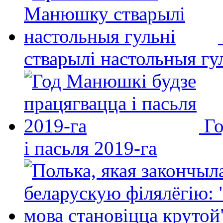
стварылі настольныя гу
Го
і пасьля 2019-га