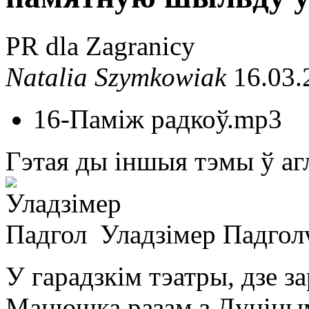
PR dla Zagranicy
Natalia Szymkowiak
16.03.
16-Паміж радкоў.mp3
Гэтая ды іншыя тэмы ў агл
Уладзімeр Падгол
У гарадзкім тэатры, дзе з
Манюшка разам з Дуніным