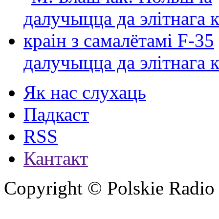
далучыцца да элітнага ко
Як нас слухаць
Падкаст
RSS
Кантакт
Copyright © Polskie Radio