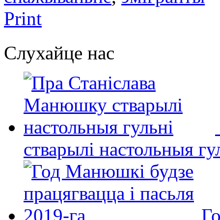
Print
Слухайце нас
стварылі настольныя гу
Го