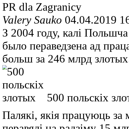
PR dla Zagranicy
Valery Sauko
04.04.2019 1
З 2004 году, калі Польшч
было пераведзена ад прац
больш за 246 млрд злотых
500 польскіх зл
Палякі, якія працуюць за
перавялі на радзіму 15 мл