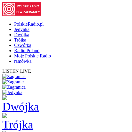
PolskieRadio.pl
Jedynka
Dwójka
Trójka
Czwórka
Radio Poland
Moje Polskie Radio
ramówka
LISTEN LIVE