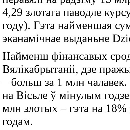
4,29 злотага паводле курс
году). Гэта найменшая сум
эканамічнае выданьне Dzi
Найменш фінансавых сродк
Вялікабрытаніі, дзе праж
– больш за 1 млн чалавек.
на Вісьле ў мінулым годз
млн злотых – гэта на 18%
годам.