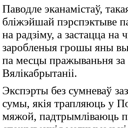
Паводле эканамістаў, така
бліжэйшай пэрспэктыве па
на радзіму, а застацца на 
заробленыя грошы яны вы
па месцы пражываньня за 
Вялікабрытаніі.
Экспэрты без сумневаў за
сумы, якія трапляюць у П
мяжой, падтрымліваюць п