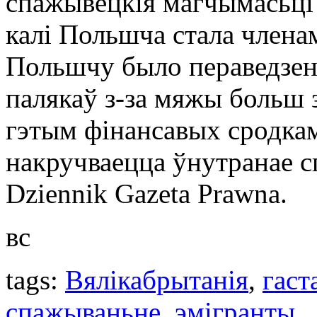
спажывецкія магчымасьці п
калі Польшча стала членам
Польшчу было пераведзена
палякаў з-за мяжы больш 
гэтым фінансавых сродка
накручваецца ўнутранае с
Dziennik Gazeta Prawna.
вс
tags:
Вялікабрытанія
,
гаст
спажываньне
,
эмігранты