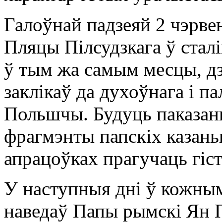
Галоўнай падзеяй 2 чэрве
Пляцы Пілсудзкага ў стал
ў тым жа самым месцы, дз
заклікаў да духоўнага і п
Польшчы. Будуць паказан
фрагмэнты папскіх казань
апрацоўках прагучаць гіс
У наступныя дні ў кожным 
наведаў Папы рымскі Ян П