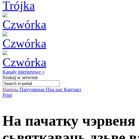
Kanały internetowe »
Szukaj
w serwisie
Навіны
Папулярнае
Пра нас
Кантакт
Print
На пачатку чэрвеня 
сьвяткаваць дзьве 