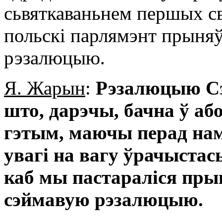
сьвяткаваньнем першых с
польскі парлямэнт прыня
рэзалюцыю.
Я. Жарын
:
Рэзалюцыю Сэ
што, дарэчы, бачна ў або
гэтым, маючы перад намі
увагі на вагу ўрачыстась
каб мы пастараліся пры
сэймавую рэзалюцыю.