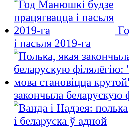
Го
і пасьля 2019-га
закончыла беларускую фі