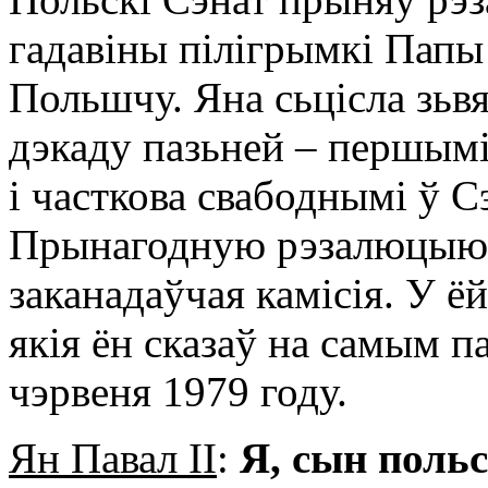
гадавіны пілігрымкі Папы
Польшчу. Яна сьцісла зьвя
дэкаду пазьней – першымі
і часткова свабоднымі ў С
Прынагодную рэзалюцыю 
заканадаўчая камісія. У ё
якія ён сказаў на самым п
чэрвеня 1979 году.
Ян Павал ІІ
:
Я, сын польс