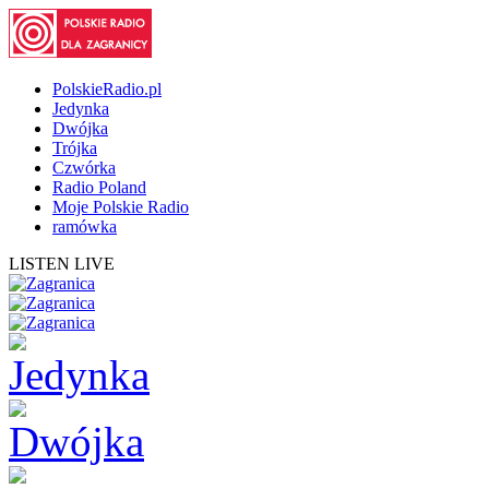
PolskieRadio.pl
Jedynka
Dwójka
Trójka
Czwórka
Radio Poland
Moje Polskie Radio
ramówka
LISTEN LIVE