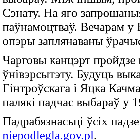
Сэнату. На яго запрошаны
паўнамоцтваў. Вечарам у
опэры заплянаваны ўрачыс
Чарговы канцэрт пройдзе 
ўнівэрсытэту. Будуць вы
Гінтроўскага і Яцка Качмар
палякі падчас выбараў у 1
Падрабязнасьці ўсіх падз
niepodlegla.gov.pl
.