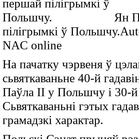
Ян П
пілігрымкі ў Польшчу.
Aut
NAC online
На пачатку чэрвеня ў цэл
сьвяткаваньне 40-й гадав
Паўла ІІ у Польшчу і 30-й
Сьвяткаваньні гэтых гада
грамадзкі характар.
Польскі Сэнат прыняў рэ