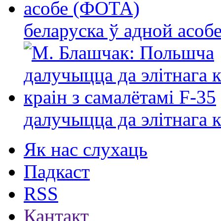
беларуска ў адной асо
далучыцца да элітнага ко
Як нас слухаць
Падкаст
RSS
Кантакт