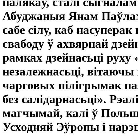
палякаў, сталі сыгнала
Абуджаныя Янам Паўлам 
сабе сілу, каб насуперак
свабоду ў ахвярнай дзей
рамках дзейнасьці руху 
незалежнасьці, вітаючы
чарговых пілігрымак па
без салідарнасьці». Рэал
магчымай, калі ў Польш
Усходняй Эўропы і нарэ