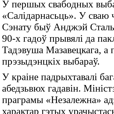
У першых свабодных выба
«Салідарнасьць». У сваю
Сэнату быў Анджэй Сталь
90-х гадоў прывялі да па
Тадэвуша Мазавецкага, а 
прэзыдэнцкіх выбараў.
У краіне падрыхтавалі ба
абедзьвюх гадавін. Мініст
праграмы «Незалежна» ад
характар гэтых урачыстас