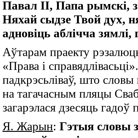
Павал ІІ, Папа рымскі, з
Няхай сыдзе Твой дух, н
адновіць аблічча зямлі, 
Аўтарам праекту рэзалюц
«Права і справядлівасьц
падкрэсьліваў, што словы 
на тагачасным пляцы Свабо
загарэлася дзесяць гадоў 
Я. Жарын
:
Гэтыя словы з