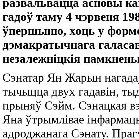
развальвацца асновы ка
гадоў таму 4 чэрвеня 198
ўпершыню, хоць у форме
дэмакратычнага галасав
незалежніцкія памкнень
Сэнатар Ян Жарын нагада
тычыцца двух гадавін, ты
прыняў Сэйм. Сэнацкая в
Яна ўтрымлівае інфарма
адроджанага Сэнату. Праг