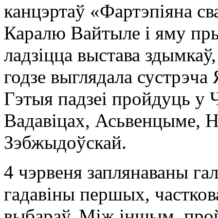
канцэртаў «Фартэпіяна сва
Каралю Вайтыле і яму пры
ладзіцца выстава здымкаў,
годзе выглядала сустрэча 
Гэтыя падзеі пройдуць у Ч
Вадавіцах, Асьвенцыме, Н
Зэбжыдоўскай.
4 чэрвеня заплянаваны га
гадавіны першых, частков
выбараў. Між іншым, про