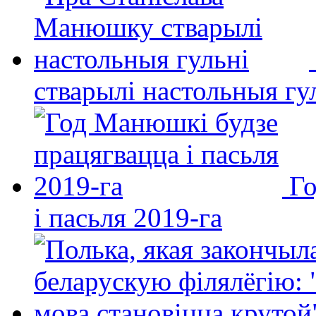
стварылі настольныя гу
Го
і пасьля 2019-га