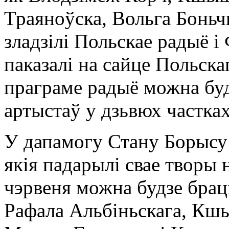
Траяноўска, Вольга Бонь
зладзілі Польскае радыё 
паказалі на сайце Польска
праграме радыё можна буд
артыстаў у дзьвюх частках
У дапамогу Стану Борысу
якія падарылі свае творы
чэрвеня можна будзе брац
Рафала Альбіньскага, Кшы