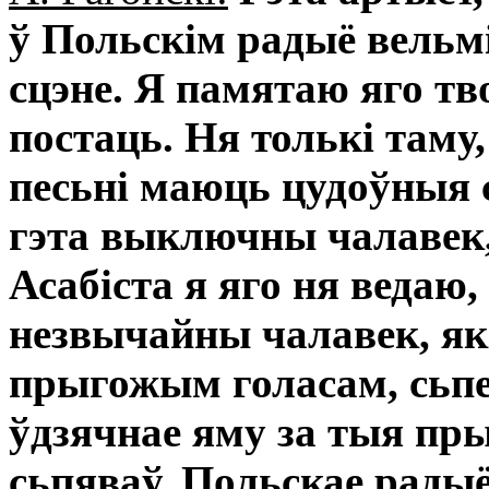
ў Польскім радыё вельм
сцэне. Я памятаю яго т
постаць. Ня толькі таму
песьні маюць цудоўныя 
гэта выключны чалавек
Асабіста я яго ня ведаю,
незвычайны чалавек, які
прыгожым голасам, сьпе
ўдзячнае яму за тыя пр
сьпяваў, Польскае радыё