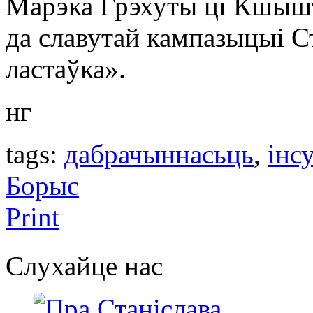
Марэка Грэхуты ці Кшышт
да славутай кампазыцыі С
ластаўка».
нг
tags:
дабрачыннасьць
,
інс
Борыс
Print
Слухайце нас