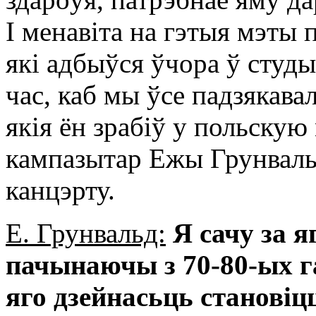
І менавіта на гэтыя мэты 
які адбыўся ўчора ў студ
час, каб мы ўсе падзякава
якія ён зрабіў у польскую 
кампазытар Ежы Грунвальд
канцэрту.
Е. Грунвальд:
Я сачу за 
пачынаючы з 70-80-ых г
яго дзейнасьць станові