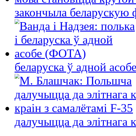
закончыла беларускую фі
беларуска ў адной асо
далучыцца да элітнага ко