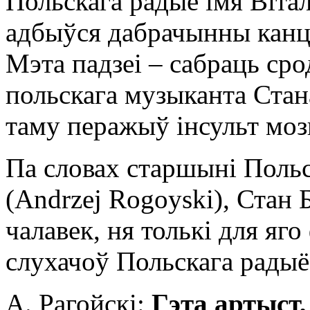
Польскага радыё імя Віта
адбыўся дабрачынны канцэ
Мэта падзеі – сабраць сро
польскага музыканта Стан
таму перажыў інсульт мозг
Па словах старшыні Польс
(Andrzej Rogoyski), Стан
чалавек, ня толькі для яго
слухачоў Польскага радыё
А. Рагойскі:
Гэта артыст