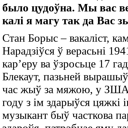
было цудоўна. Мы вас ве
калі я магу так да Вас 
Стан Борыс – вакаліст, кам
Нарадзіўся ў верасьні 19
кар’еру ва ўзросьце 17 га
Блекаут, пазьней вырашыў
час жыў за мяжою, у ЗША 
году з ім здарыўся цяжкі і
музыкант быў часткова пар
здароўя, патрэбнае яму да