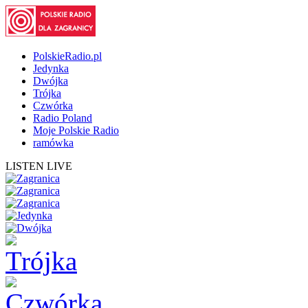
PolskieRadio.pl
Jedynka
Dwójka
Trójka
Czwórka
Radio Poland
Moje Polskie Radio
ramówka
LISTEN LIVE