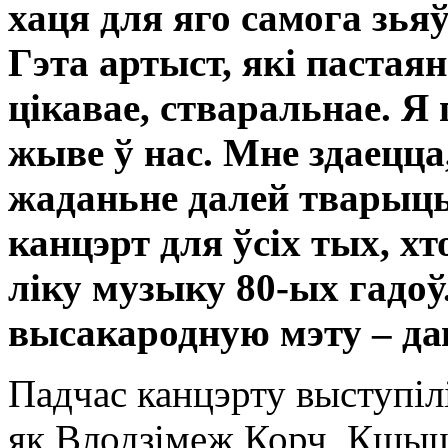
хаця для яго самога зья
Гэта артыст, які пастая
цікавае, стваральнае. Я
жыве ў нас. Мне здаецца
жаданьне далей тварыць 
канцэрт для ўсіх тых, х
ліку музыку 80-ых гадоў
высакародную мэту – да
Падчас канцэрту выступілі
як Влодзімеж Корч, Кшышт