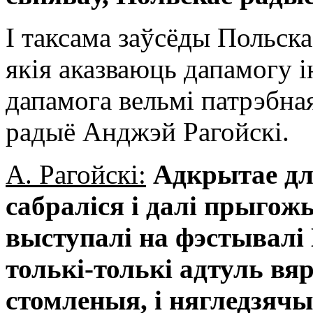
І таксама заўсёды Польска
якія аказваюць дапамогу і
дапамога вельмі патрэбна
радыё Анджэй Рагойскі.
А. Рагойскі:
Адкрытае для
сабраліся і далі прыгожы
выступалі на фэстывалі 
толькі-толькі адтуль вя
стомленыя, і нягледзячы 