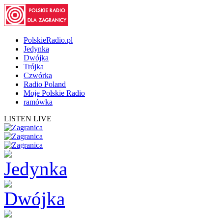
PolskieRadio.pl
Jedynka
Dwójka
Trójka
Czwórka
Radio Poland
Moje Polskie Radio
ramówka
LISTEN LIVE