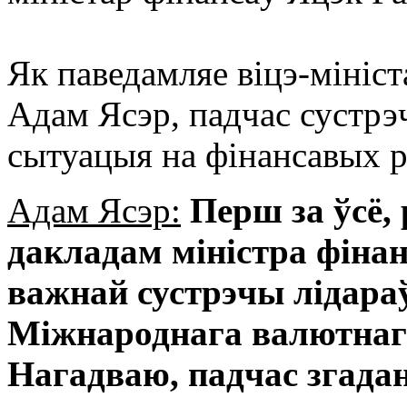
Як паведамляе віцэ-мініс
Адам Ясэр, падчас сустрэ
сытуацыя на фінансавых 
Адам Ясэр:
Перш за ўсё, 
дакладам міністра фінанс
важнай сустрэчы лідараў
Міжнароднага валютнаг
Нагадваю, падчас згада