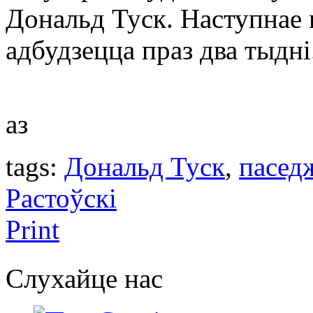
Дональд Туск. Наступнае
адбудзецца праз два тыдні
аз
tags:
Дональд Туск
,
пасед
Растоўскі
Print
Слухайце нас