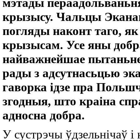
мэтады пераадольваньня
крызысу. Чальцы Эканам
погляды наконт таго, я
крызысам. Усе яны добр
найважнейшае пытаньне ц
рады з адсутнасьцью эк
гаворка ідзе пра Польшч
згодныя, што краіна спр
адносна добра.
У сустрэчы ўдзельнічаў і 