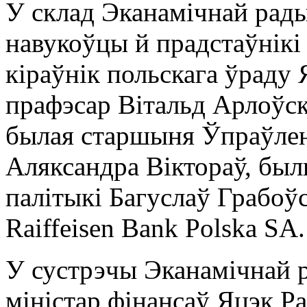
У склад Эканамічнай рады
навукоўцы й прадстаўнікі
кіраўнік польскага ўраду
прафэсар Вітальд Арлоўс
былая старшыня Ўпраўлен
Аляксандра Віктораў, бы
палітыкі Багуслаў Грабоўс
Raiffeisen Bank Polska SA.
У сустрэчы Эканамічнай р
міністар фінансаў Яцэк Ра