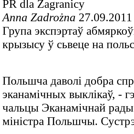
PR dla Zagranicy
Anna Zadrożna
27.09.2011
Група экспэртаў абмяркоў
крызысу ў сьвеце на поль
Польшча даволі добра спр
эканамічных выклікаў, - г
чальцы Эканамічнай рады
міністра Польшчы. Сустрэ