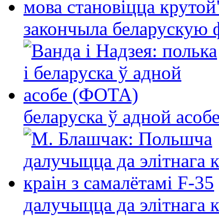
закончыла беларускую фі
беларуска ў адной асо
далучыцца да элітнага ко