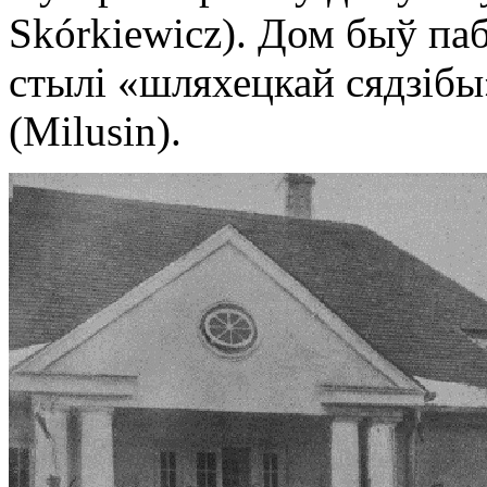
Skórkiewicz). Дом быў п
стылі «шляхецкай сядзібы
(Milusin).