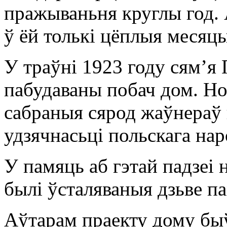
пражываньня круглы год. 
ў ёй толькі цёплыя месяцы
У траўні 1923 году сям’я 
пабудаваны побач дом. Н
сабраныя сярод жаўнераў 
удзячнасьці польскага на
У памяць аб гэтай падзеі
былі ўсталяваныя дзьве п
Аўтарам праекту дому быў