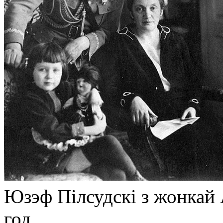
Юзэф Пілсудскі з жонкай 
год.