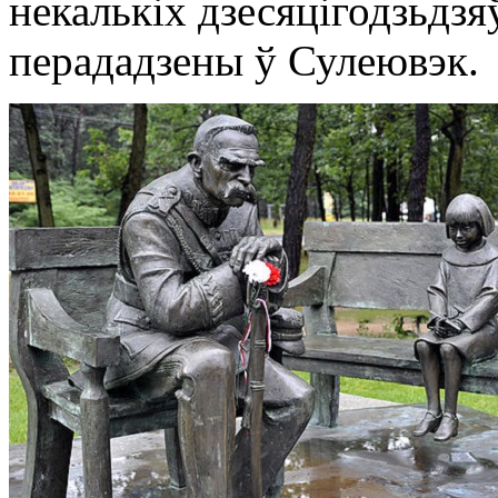
некалькіх дзесяцігодзьдзяў
перададзены ў Сулеювэк.