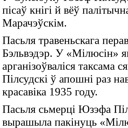
пісаў кнігі й вёў палітыч
Марачэўскім.
Пасьля травеньскага перав
Бэльвэдэр. У «Мілюсін» 
арганізоўваліся таксама 
Пілсудскі ў апошні раз н
красавіка 1935 году.
Пасьля сьмерці Юзэфа Піл
вырашыла пакінуць «Мілю