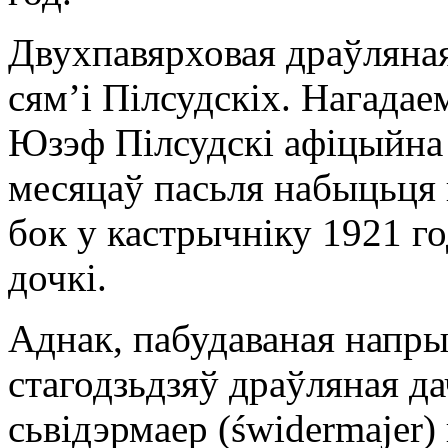
Двухпавярховая драўляна
сямʼі Пілсудскіх. Нагада
Юзэф Пілсудскі афіцыйна 
месяцаў пасьля набыцьця 
бок у кастрычніку 1921 го
дочкі.
Аднак, пабудаваная напр
стагодзьдзяў драўляная д
сьвідэрмаер (świdermajer)