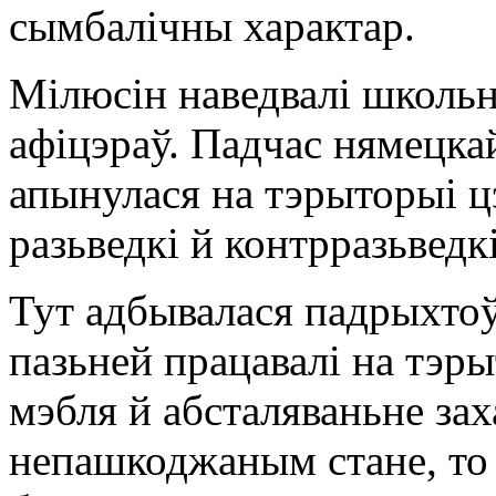
сымбалічны характар.
Мілюсін наведвалі школьн
афіцэраў. Падчас нямецка
апынулася на тэрыторыі ц
разьведкі й контрразьведк
Тут адбывалася падрыхтоўк
пазьней працавалі на тэр
мэбля й абсталяваньне зах
непашкоджаным стане, то ў