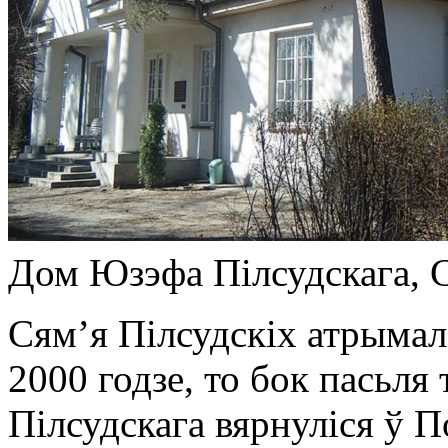
Дом Юзэфа Пілсудскага, 
Сям’я Пілсудскіх атрымал
2000 годзе, то бок пасьля 
Пілсудскага вярнуліся ў П