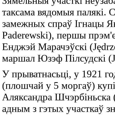
Зямельныя ўчасткі неўзаб
таксама вядомыя палякі. С
замежных спраў Ігнацы Ян
Paderewski), першы прэм
Енджэй Марачэўскі (Jędrze
маршал Юзэф Пілсудскі (Jó
У прыватнасьці, у 1921 го
(плошчай у 5 моргаў) куп
Аляксандра Шчэрбіньска (
адным з гэтых участкаў зн