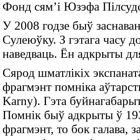
Фонд сямʼі Юзэфа Пілсудс
У 2008 годзе быў заснава
Сулеюўку. З гэтага часу 
наведваць. Ён адкрыты для
Сярод шматлікіх экспаната
фрагмэнт помніка аўтарст
Karny). Гэта буйнагабары
Помнік быў адкрыты ў 193
фрагмэнт, то бок галава, 