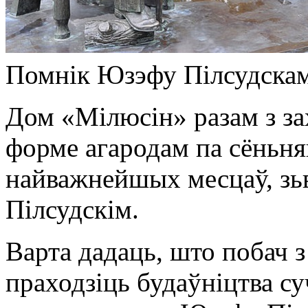
Помнік Юзэфу Пілсудскам
Дом «Мілюсін» разам з з
форме агародам па сёньня
найважнейшых месцаў, з
Пілсудскім.
Варта дадаць, што побач 
праходзіць будаўніцтва су