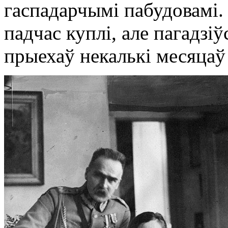
гаспадарчымі пабудовамі.
падчас куплі, але пагадзіў
прыехаў некалькі месяцаў