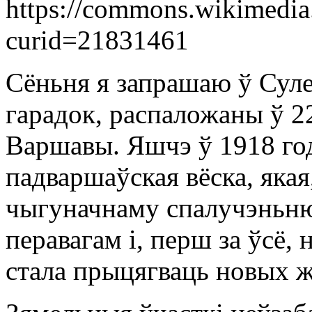
https://commons.wikimedia
curid=21831461
Сёньня я запрашаю ў Суле
гарадок, распаложаны ў 22
Варшавы. Яшчэ ў 1918 год
падваршаўская вёска, яка
чыгуначнаму спалучэньню
перавагам і, перш за ўсё, 
стала прыцягваць новых 