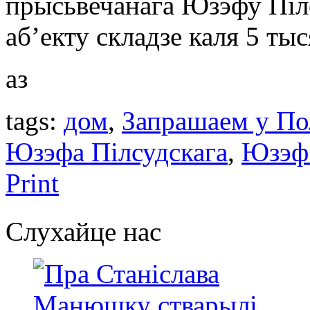
прысьвечанага Юзэфу Піл
аб’екту складзе каля 5 ты
аз
tags:
дом
,
Запрашаем у П
Юзэфа Пілсудскага
,
Юзэф 
Print
Слухайце нас