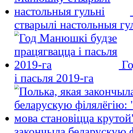
стварылі настольныя гу
Го
і пасьля 2019-га
закончыла беларускую фі