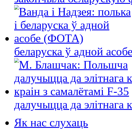
беларуска ў адной асо
далучыцца да элітнага ко
Як нас слухаць