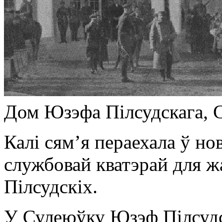
Дом Юзэфа Пілсудскага, С
Калі сямʼя пераехала ў но
службовай кватэрай для жа
Пілсудскіх.
У Сулеюўку Юзэф Пілсудск