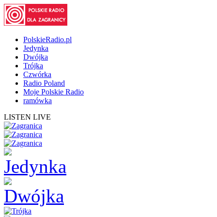
PolskieRadio.pl
Jedynka
Dwójka
Trójka
Czwórka
Radio Poland
Moje Polskie Radio
ramówka
LISTEN LIVE