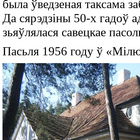
была ўведзеная таксама за
Да сярэдзіны 50-х гадоў 
зьяўлялася савецкае пасо
Пасьля 1956 году ў «Мілюс