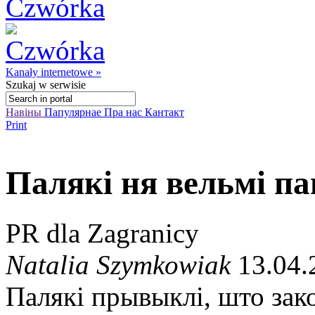
Kanały internetowe »
Szukaj
w serwisie
Навіны
Папулярнае
Пра нас
Кантакт
Print
Палякі ня вельмі п
PR dla Zagranicy
Natalia Szymkowiak
13.04.
Палякі прывыклі, што зак