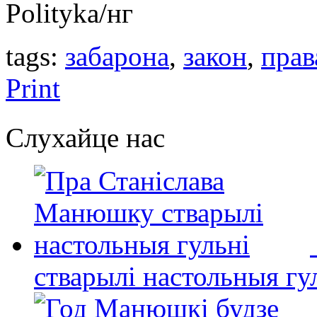
Polityka/нг
tags:
забарона
,
закон
,
прав
Print
Слухайце нас
стварылі настольныя гу