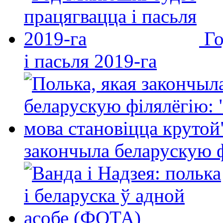
Го
і пасьля 2019-га
закончыла беларускую фі