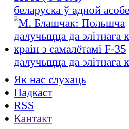
беларуска ў адной асо
далучыцца да элітнага ко
Як нас слухаць
Падкаст
RSS
Кантакт