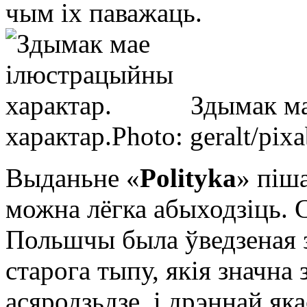
чым іх паважаць.
Здымак м
характар.
Photo: geralt/pi
Выданьне «
Polityka
» піш
можна лёгка абыходзіць. 
Польшчы была ўведзеная 
старога тыпу, якія значна
асяродзьдзе, і дрэннай як