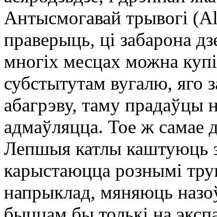
Антысмогавай трывогі (
праверыць, ці забарона дз
многіх месцах можна купіц
субстытутам вугалю, яго 
абагрэву, таму прадаўцы 
адмаўляцца. Тое ж самае 
Лепшыя катлы каштуюць з
карыстаюцца рознымі трук
напрыклад, мяняюць назоў
быццам бы толькі на экспа