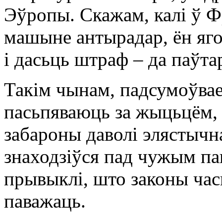
Эўропы. Скажам, калі ў Ф
машыне антырадар, ён яго 
і дасьць штраф – да паўта
Такім чынам, падсумоўвае
пасьпяваюць за жыцьцём, 
забароны даволі элястычн
знаходзіўся пад чужым па
прывыклі, што законы час
паважаць.