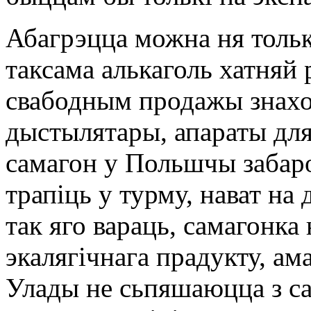
Абагрэцца можна ня тольк
таксама алькаголь хатняй 
свабодным продажы знахо
дыстылятары, апараты для
самагон у Польшчы забаро
трапіць у турму, нават на
так яго вараць, самагонка
экалягічнага прадукту, ам
Улады не сьпяшаюцца з са