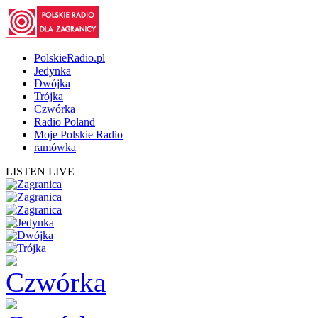
PolskieRadio.pl
Jedynka
Dwójka
Trójka
Czwórka
Radio Poland
Moje Polskie Radio
ramówka
LISTEN LIVE