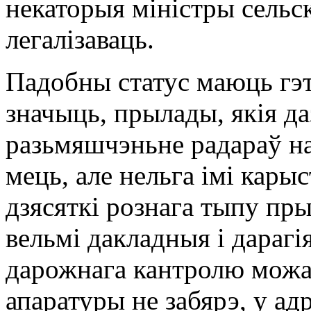
некаторыя міністры сельс
легалізаваць.
Падобны статус маюць гэт
значыць, прылады, якія д
разьмяшчэньне радараў н
мець, але нельга імі кар
дзясяткі рознага тыпу пр
вельмі дакладныя і дарагі
дарожнага кантролю можа
апаратуры не забярэ, у ад