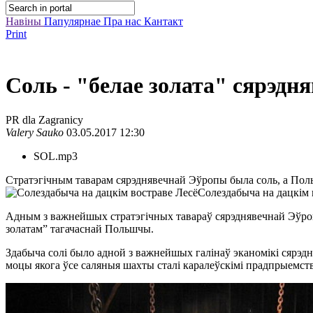
Навіны
Папулярнае
Пра нас
Кантакт
Print
Соль - "белае золата" сярэ
PR dla Zagranicy
Valery Sauko
03.05.2017 12:30
SOL.mp3
Стратэгічным таварам сярэднявечнай Эўропы была соль, а Пол
Солездабыча на дацкім 
Адным з важнейшых стратэгічных тавараў сярэднявечнай Эўроп
золатам” тагачаснай Польшчы.
Здабыча солі было адной з важнейшых галінаў эканомікі сярэдня
моцы якога ўсе саляныя шахты сталі каралеўскімі прадпрыемства