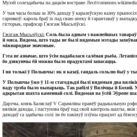
Музэй солездабычы на дацкім востраве Лесё/commons.wikimedia
У тыя часы больш за 30% даходу ў каралеўскую казну прыносілі 
гарнякоў: кароль браў іх пад сваю апеку й гарантаваў у выпадк
гісторык, прафэсар Гжэгаж Мысьліўскі.
Гжэгаж Мысьліўскі:
Соль была адным з важнейшых тавараў у
й мяса. Вядома, што тады не былі вядомыя мэтады захоўван
міжнароднае значэньне.
Гэта не азначае, што ўсім падабалася салёная рыба. Летап
бо дзякуючы ёй можна было прадуктамі запасацца.
І ня толькі ў Польшчы: як я казаў, гандаль сольлю быў у ты
У Польшчы ўжо ў 11-м стагодзьдзі былі вядомыя два вялікія
ваду трэба было выпарыць. Так рабілі ў Вялічцы й Бохніі.
адкрытая шахта каменнай солі. Вядомая ва ўсёй Эўропе шах
Дарэчы, князь Баляслаў V Сарамлівы правёў радыкальную рэфор
вялікія даходы, і паступова браў пад свой кантроль шахты, які
даходаў са здабычы солі: ім ён пакінуў пэўны працэнт ад бізнэ