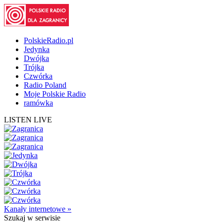
PolskieRadio.pl
Jedynka
Dwójka
Trójka
Czwórka
Radio Poland
Moje Polskie Radio
ramówka
LISTEN LIVE
Kanały internetowe »
Szukaj
w serwisie