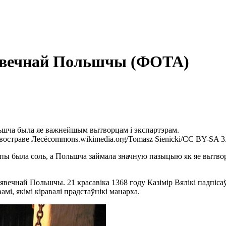
днявечнай Польшчы (ФОТА)
ьшча была яе важнейшым вытворцам і экспартэрам.
востраве Лесё
commons.wikimedia.org/Tomasz Sienicki/CC BY-SA 3
ы была соль, а Польшча займала значную пазыцыю як яе вытворц
вечнай Польшчы. 21 красавіка 1368 году Казімір Вялікі падпісаў
мі, якімі кіравалі прадстаўнікі манарха.