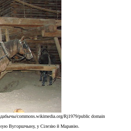
дабычы/commons.wikimedia.org/Rj1979/public domain
чную Вугоршчыну, у Сілезію й Маравію.