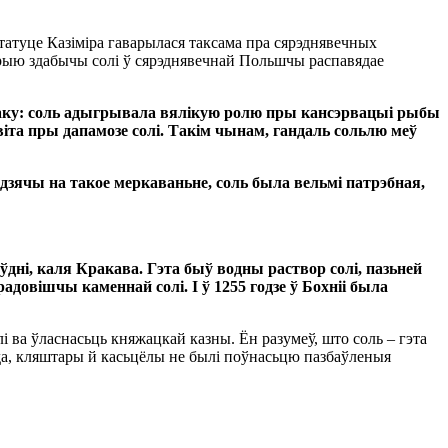
статуце Казіміра гаварылася таксама пра сярэднявечных
сторыю здабычы солі ў сярэднявечнай Польшчы распавядае
аку: соль адыгрывала вялікую ролю пры кансэрвацыі рыбы
іта пры дапамозе солі. Такім чынам, гандаль сольлю меў
едзячы на такое меркаваньне, соль была вельмі патрэбная,
ўдні, каля Кракава. Гэта быў водны раствор солі, пазьней
довішчы каменнай солі. І ў 1255 годзе ў Бохніі была
ва ўласнасьць княжацкай казны. Ён разумеў, што соль – гэта
раўда, кляштары й касьцёлы не былі поўнасьцю пазбаўленыя