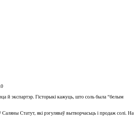
.0
а й экспартэр. Гісторыкі кажуць, што соль была “белым
 Саляны Статут, які рэгуляваў вытворчасьць і продаж солі. На