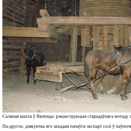
Саляная шахта ў Вялічцы: рэканструкцыя старадаўняга мэтаду з
Па-другое, дзякуючы яго захадам пачаўся экспарт солі ў паўно