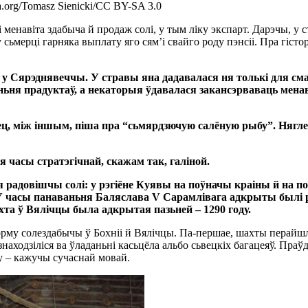
.org/Tomasz Sienicki/CC BY-SA 3.0
менавіта здабыча й продаж солі, у тым ліку экспарт. Дарэчы, у 
у сьмерці гарняка выплату яго сям’і свайго роду пэнсіі. Пра гі
 Сярэднявеччы. У стравы яна дадавалася ня толькі для см
ьня прадуктаў, а некаторыя ўдавалася закансэрваваць менав
ісец, між іншым, піша пра “сьмярдзючую салёную рыбу”. Нягл
я часы стратэгічнай, скажам так, галіной.
 радовішчы солі: у рэгіёне Куявы на поўначы краіны й на по
 У часы панаваньня Баляслава V Сарамлівага адкрыты былі ра
та ў Вялічцы была адкрытая пазьней – 1290 году.
му солездабычы ў Бохніі й Вялічцы. Па-першае, шахты перайшлі 
я знаходзіліся ва ўладаньні касьцёла альбо сьвецкіх багацеяў. П
су – кажучы сучаснай мовай.