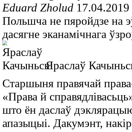
Eduard Zholud
17.04.2019
Польшча не пяройдзе на эў
дасягне эканамічнага ўзр
Яраслаў Качыньс
Старшыня правячай права
«Права й справядлівасьць
што ён даслаў дэклярацыю
апазыцыі. Дакумэнт, накі