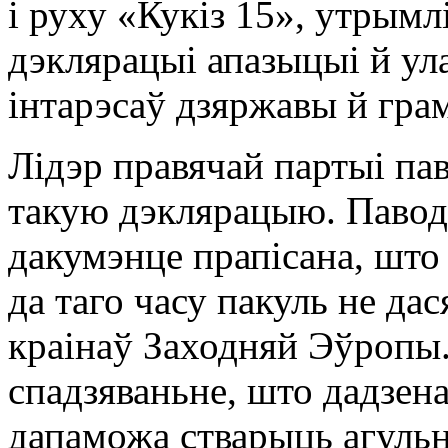
і руху «Кукіз 15», утрым
дэклярацыі апазыцыі й у
інтарэсаў дзяржавы й гра
Лідэр правячай партыі па
такую дэклярацыю. Паводл
дакумэнце прапісана, што
да таго часу пакуль не да
краінаў Заходняй Эўропы.
спадзяваньне, што дадзен
дапаможа стварыць агульн