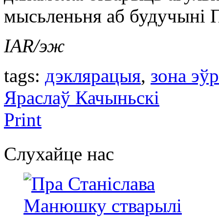
мысьленьня аб будучыні 
IAR/эж
tags:
дэклярацыя
,
зона эўр
Яраслаў Качыньскі
Print
Слухайце нас