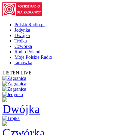
PolskieRadio.pl
Jedynka
Dwójka
Trójka
Czwórka
Radio Poland
Moje Polskie Radio
ramówka
LISTEN LIVE