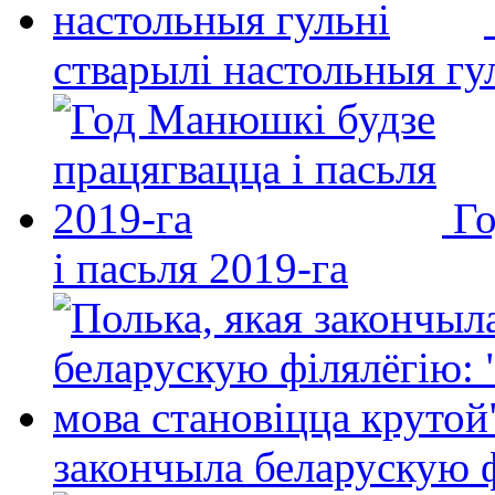
стварылі настольныя гу
Го
і пасьля 2019-га
закончыла беларускую фі