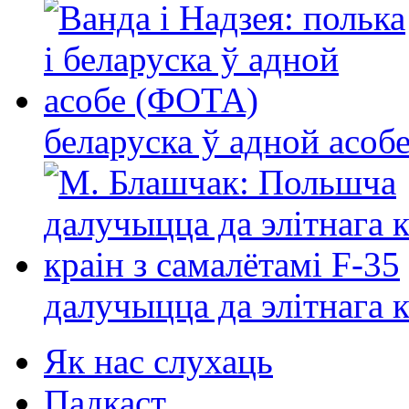
беларуска ў адной асо
далучыцца да элітнага ко
Як нас слухаць
Падкаст