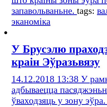
запавольваньне.
tags:
ва
эканоміка
У Брусэлю праходз
краін Эўразьвязу
14.12.2018 13:38
У рамк
адбываецца пасяджэньне
ўваходзяць у зону эўра