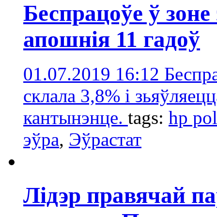
Беспрацоўе ў зоне 
апошнія 11 гадоў
01.07.2019 16:12
Беспр
склала 3,8% і зьяўляецц
кантынэнце.
tags:
hp pol
эўра
,
Эўрастат
Лідэр правячай па