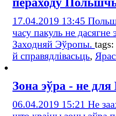
пераходу Польшчы
17.04.2019 13:45
Польшч
часу пакуль не дасягне
Заходняй Эўропы.
tags
й справядлівасьць
,
Ярас
Зона эўра - не дл
06.04.2019 15:21
Не заа
што краіны зоны эўра 