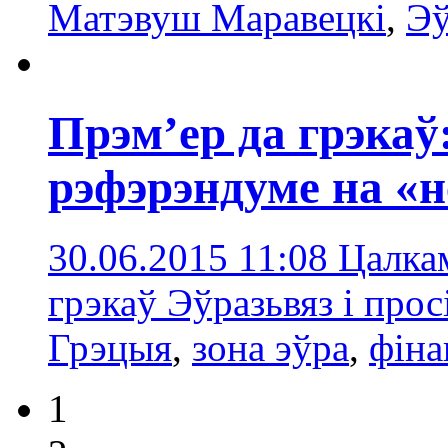
Матэвуш Маравецкі
,
Эў
Прэм’ер да грэкаў
рэфэрэндуме на «н
30.06.2015 11:08
Цалка
грэкаў Эўразьвяз і прос
Грэцыя
,
зона эўра
,
фіна
1