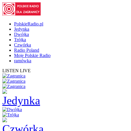
PolskieRadio.pl
Jedynka
Dwójka
Trójka
Czwórka
Radio Poland
Moje Polskie Radio
ramówka
LISTEN LIVE