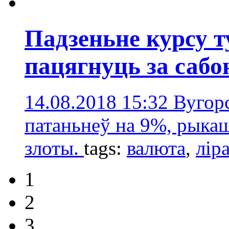
Падзеньне курсу 
пацягнуць за саб
14.08.2018 15:32
Вугорс
патаньнеў на 9%, рыкаш
злоты.
tags:
валюта
,
лір
1
2
3