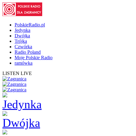
PolskieRadio.pl
Jedynka
Dwójka
Trójka
Czwórka
Radio Poland
Moje Polskie Radio
ramówka
LISTEN LIVE