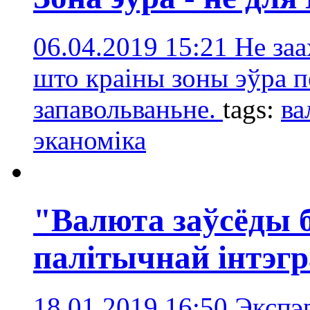
06.04.2019 15:21
Не заа
што краіны зоны эўра 
запавольваньне.
tags:
ва
эканоміка
"Валюта заўсёды 
палітычнай інтэгр
18.01.2019 16:50
Экспэр