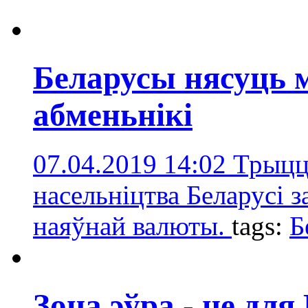
Беларусы нясуць 
абменьнікі
07.04.2019 14:02
Трыцц
насельніцтва Беларусі 
наяўнай валюты.
tags:
Б
Зона эўра - не дл