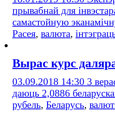
прывабнай для інвэстара
самастойную эканамічн
Расея
,
валюта
,
інтэграц
Вырас курс даляр
03.09.2018 14:30
3 вер
даюць 2,0886 беларуска
рубель
,
Беларусь
,
валют