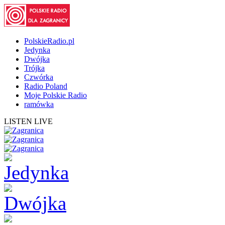
PolskieRadio.pl
Jedynka
Dwójka
Trójka
Czwórka
Radio Poland
Moje Polskie Radio
ramówka
LISTEN LIVE