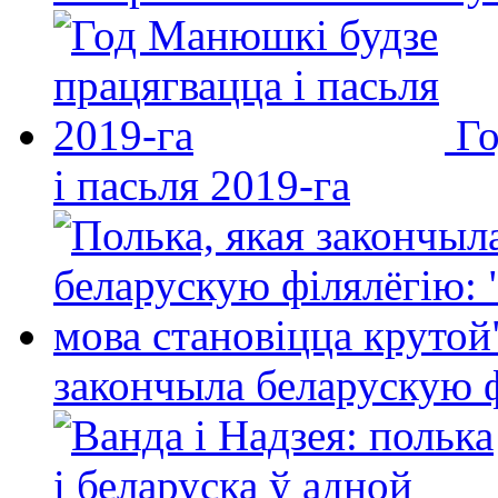
Го
і пасьля 2019-га
закончыла беларускую фі