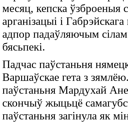
месяц, кепска ўзброеныя 
арганізацыі і Габрэйскага 
адпор падаўляючым сілам
бясьпекі.
Падчас паўстаньня нямецк
Варшаўскае гета з зямлёю.
паўстаньня Мардухай Анел
скончыў жыцьцё самагубст
паўстаньня загінула як мі