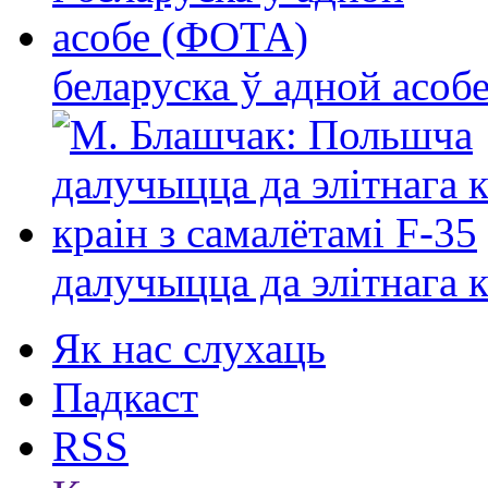
беларуска ў адной асо
далучыцца да элітнага ко
Як нас слухаць
Падкаст
RSS