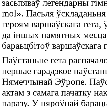
засьпяваў легендарны гімн
mol». Пасьля ўскладаньня 
героям варшаўскага гета,
да іншых памятных месцаў
бараьцбітоў варшаўскага г
Паўстаньне гета распачало
першае гарадзкое паўстань
Нямеччынай Эўропе. Паў
актам з самага пачатку н
паразу. У няроўнай бараць