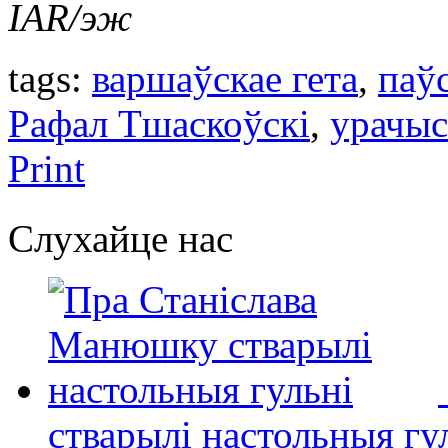
IAR/эж
tags:
варшаўскае гета
,
паў
Рафал Тшаскоўскі
,
урачыс
Print
Слухайце нас
стварылі настольныя гу