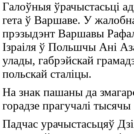
Галоўныя ўрачыстасьці ад
гета ў Варшаве. У жалобн
прэзыдэнт Варшавы Рафал
Ізраіля ў Польшчы Ані Аз
улады, габрэйскай грама
польскай сталіцы.
На знак пашаны да змагар
горадзе прагучалі тысячы
Падчас урачыстасьцяў Дзі