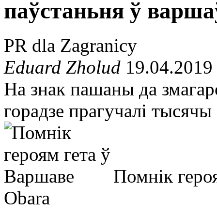
паўстаньня ў варша
PR dla Zagranicy
Eduard Zholud
19.04.2019
На знак пашаны да змагар
горадзе прагучалі тысячы
Помнік геро
Obara