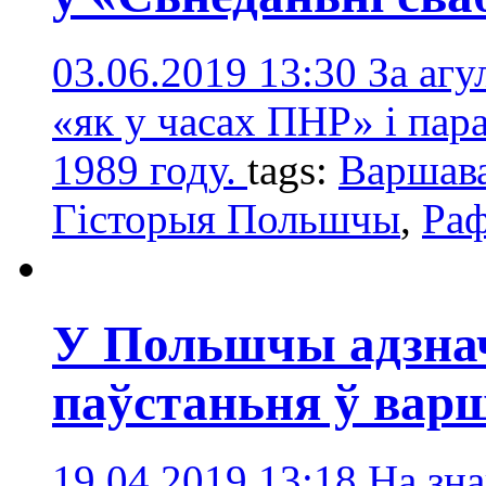
03.06.2019 13:30
За агу
«як у часах ПНР» і пар
1989 году.
tags:
Варшав
Гісторыя Польшчы
,
Раф
У Польшчы адзнач
паўстаньня ў варш
19.04.2019 13:18
На зн