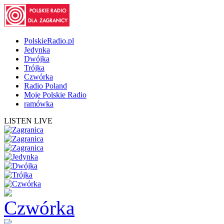
PolskieRadio.pl
Jedynka
Dwójka
Trójka
Czwórka
Radio Poland
Moje Polskie Radio
ramówka
LISTEN LIVE