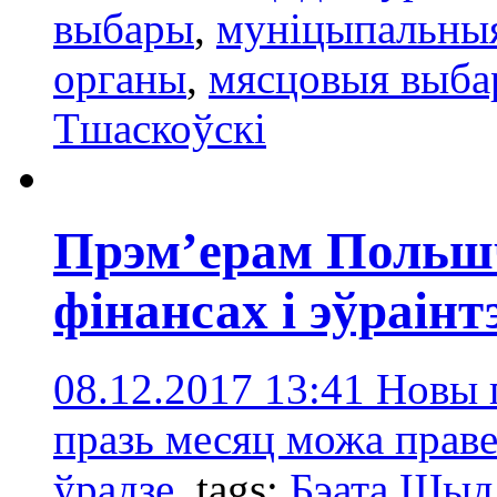
выбары
,
муніцыпальны
органы
,
мясцовыя выба
Тшаскоўскі
Прэм’ерам Польшч
фінансах і эўраін
08.12.2017 13:41
Новы 
празь месяц можа праве
ўрадзе.
tags:
Бэата Шыд