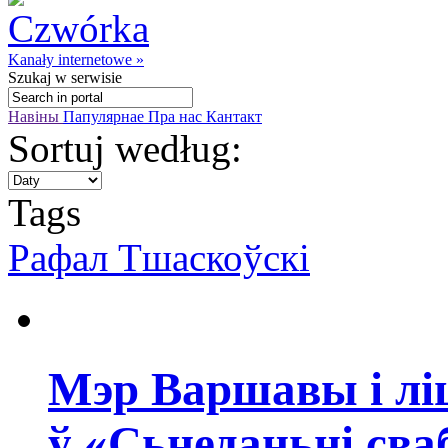
Kanały internetowe »
Szukaj
w serwisie
Навіны
Папулярнае
Пра нас
Кантакт
Sortuj według:
Tags
Рафал Тшаскоўскі
Мэр Варшавы і ліц
ў «Сьнеданьні св