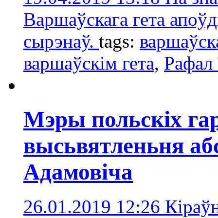
Варшаўскага гета апоўд
сырэнаў.
tags:
варшаўска
варшаўскім гета
,
Рафал
Мэры польскіх га
высьвятленьня абс
Адамовіча
26.01.2019 12:26
Кіраўн