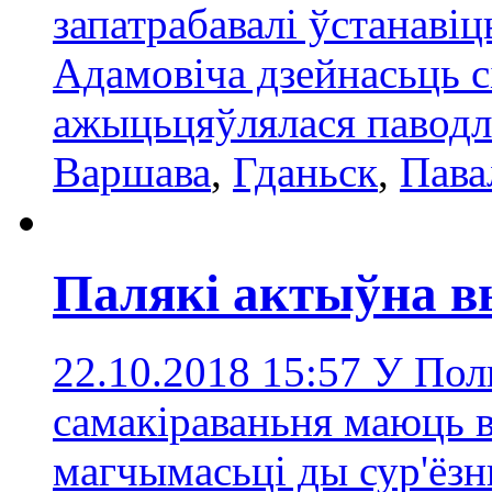
запатрабавалі ўстанавіц
Адамовіча дзейнасьць с
ажыцьцяўлялася паводле
Варшава
,
Гданьск
,
Пава
Палякі актыўна в
22.10.2018 15:57
У Пол
самакіраваньня маюць 
магчымасьці ды сур'ёзн