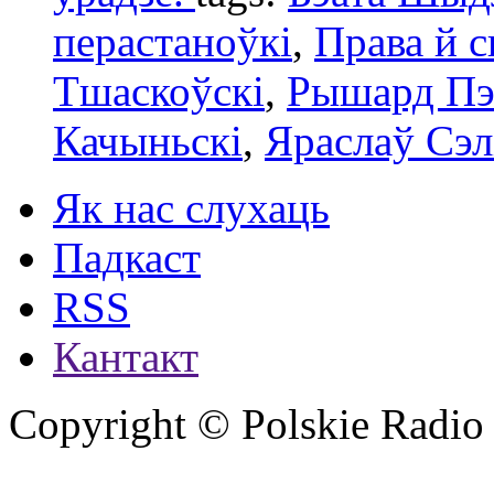
перастаноўкi
,
Права й с
Тшаскоўскі
,
Рышард Пэ
Качыньскі
,
Яраслаў Сэл
Як нас слухаць
Падкаст
RSS
Кантакт
Copyright © Polskie Radio