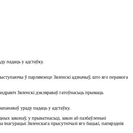
ду падаць у адстаўку.
Выступаючы ў парлямэнце Зяленскі адзначыў, што яго перамога
андравіч Зяленскі дэкляраваў гатоўнасьць прымаць
апанаваў ураду падаць у адстаўку.
ых законаў, у прыватнасьці, закон аб пазбаўленьні
 інагурацыі Зяленскага прысутнічалі яго бацькі, папярэднія