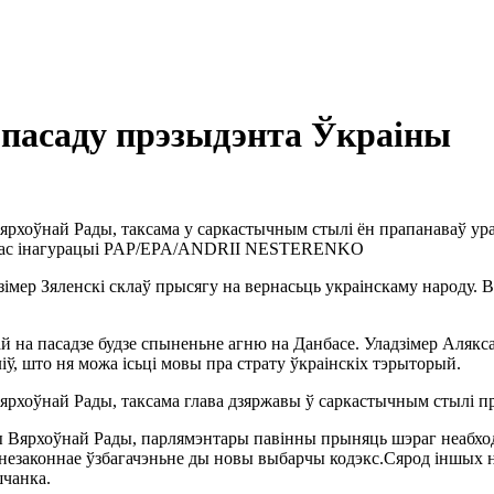
а пасаду прэзыдэнта Ўкраіны
Вярхоўнай Рады, таксама у саркастычным стылі ён прапанаваў ура
ас інагурацыі
PAP/EPA/ANDRII NESTERENKO
мер Зяленскі склаў прысягу на вернасьць украінскаму народу. 
ай на пасадзе будзе спыненьне агню на Данбасе. Уладзімер Алякс
ў, што ня можа ісьці мовы пра страту ўкраінскіх тэрыторый.
Вярхоўнай Рады, таксама глава дзяржавы ў саркастычным стылі пр
ы Вярхоўнай Рады, парлямэнтары павінны прыняць шэраг неабходн
 незаконнае ўзбагачэньне ды новы выбарчы кодэкс.Сярод іншых на
шчанка.