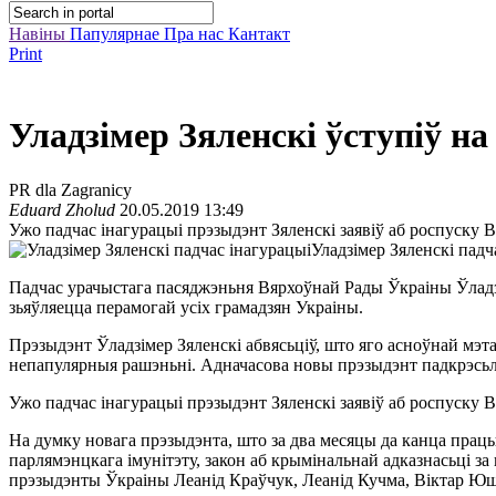
Навіны
Папулярнае
Пра нас
Кантакт
Print
Уладзімер Зяленскі ўступіў н
PR dla Zagranicy
Eduard Zholud
20.05.2019 13:49
Ужо падчас інагурацыі прэзыдэнт Зяленскі заявіў аб роспуску 
Уладзімер Зяленскі падч
Падчас урачыстага пасяджэньня Вярхоўнай Рады Ўкраіны Ўладзі
зьяўляецца перамогай усіх грамадзян Украіны.
Прэзыдэнт Ўладзімер Зяленскі абвясьціў, што яго асноўнай мэт
непапулярныя рашэньні. Адначасова новы прэзыдэнт падкрэсьлі
Ужо падчас інагурацыі прэзыдэнт Зяленскі заявіў аб роспуску 
На думку новага прэзыдэнта, што за два месяцы да канца прац
парлямэнцкага імунітэту, закон аб крымінальнай адказнасьці за
прэзыдэнты Ўкраіны Леанід Краўчук, Леанід Кучма, Віктар Ю