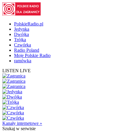
PolskieRadio.pl
Jedynka
Dwójka
Trójka
Czwórka
Radio Poland
Moje Polskie Radio
ramówka
LISTEN LIVE
Kanały internetowe »
Szukaj
w serwisie