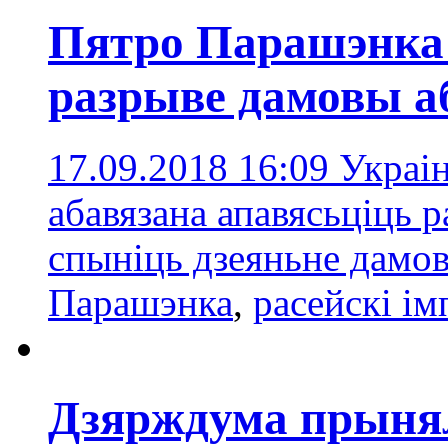
Пятро Парашэнка 
разрыве дамовы аб
17.09.2018 16:09
Украін
абавязана апавясьціць р
спыніць дзеяньне дамо
Парашэнка
,
расейскі і
Дзярждума прынял