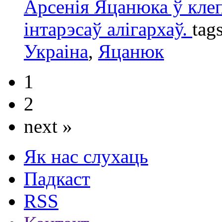
Арсенія Яцанюка ў кле
інтарэсаў алігархаў.
tag
Украінa
,
Яцанюк
1
2
next »
Як нас слухаць
Падкаст
RSS