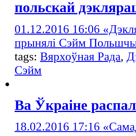
польскай дэкляра
01.12.2016 16:06
«Дэкля
прынялі Сэйм Польшчы 
tags:
Вярхоўная Радa
,
Д
Сэйм
Ва Ўкраіне распа
18.02.2016 17:16
«Самад