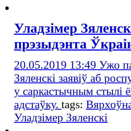
Уладзімер Зяленскі
прэзыдэнта Ўкраі
20.05.2019 13:49
Ужо п
Зяленскі заявіў аб рос
у саркастычным стылі ё
адстаўку.
tags:
Вярхоўна
Уладзімер Зяленскі