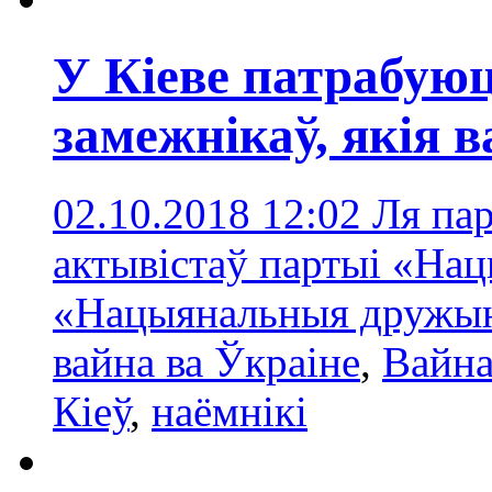
У Кіеве патрабуюц
замежнікаў, якія в
02.10.2018 12:02
Ля пар
актывістаў партыі «Нац
«Нацыянальныя дружын
вайна ва Ўкраіне
,
Вайна
Кіеў
,
наёмнікі