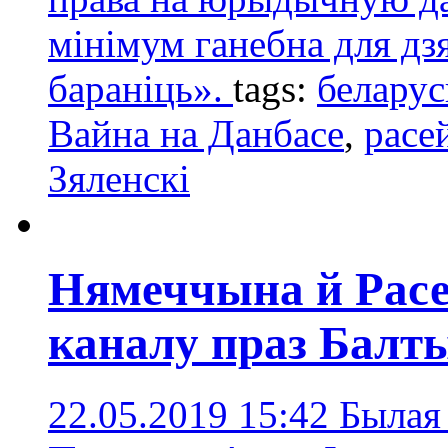
мінімум ганебна для д
бараніць».
tags:
беларус
Вайна на Данбасе
,
расе
Зяленскі
Нямеччына й Расе
каналу праз Балт
22.05.2019 15:42
Былая