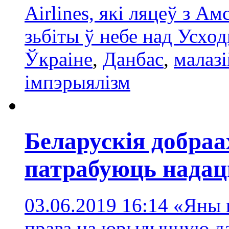
Airlines, які ляцеў з А
зьбіты ў небе над Усхо
Ўкраіне
,
Данбас
,
малазі
імпэрыялізм
Беларускія добраа
патрабуюць надац
03.06.2019 16:14
«Яны 
права на юрыдычную дап