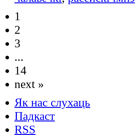
1
2
3
...
14
next »
Як нас слухаць
Падкаст
RSS