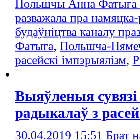
Польшчы Анна Фатыга н
разважала пра намяцка
будаўніцтва каналу пра
Фатыга
,
Польшча-Няме
расейскі імпэрыялізм
,
Р
Выяўленыя сувязі
радыкалаў з расей
30.04.2019 15:51
Брат н