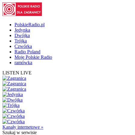
PolskieRadio.pl
Jedynka
Dwójka
Trójka
Czwórka
Radio Poland
Moje Polskie Radio
ramówka
LISTEN LIVE
Kanały internetowe »
Szukaj
w serwisie