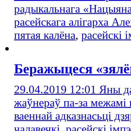
радыкальнага «Нацыяна
расейскага алігарха Ал
пятая калёна
,
расейскі 
Беражыцеся «зялё
29.04.2019 12:01
Яны д
жаўнераў па-за межамі 
ваеннай адказнасьці дз
чалавечкі
,
расейскі імп