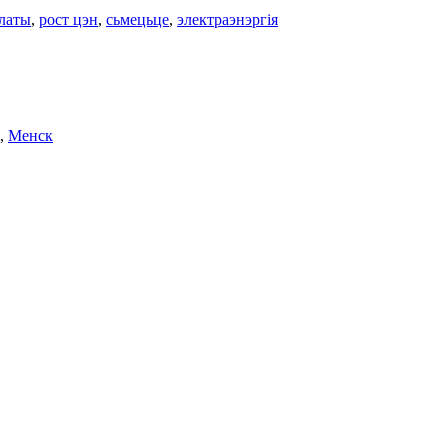
латы
,
рост цэн
,
сьмецьце
,
электраэнэргія
,
Менск