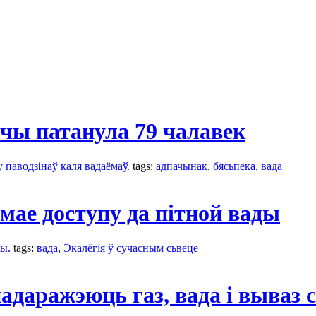
чы патанула 79 чалавек
 паводзінаў каля вадаёмаў.
tags:
адпачынак
,
бясьпека
,
вада
мае доступу да пітной вады
ды.
tags:
вада
,
Экалёгія ў сучасным сьвеце
адаражэюць газ, вада і вываз 