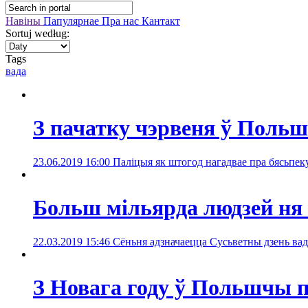
Навіны
Папулярнае
Пра нас
Кантакт
Sortuj według:
Tags
вада
З пачатку чэрвеня ў Польш
23.06.2019 16:00
Паліцыя як штогод нагадвае пра бясьпеку
Больш мільярда людзей ня 
22.03.2019 15:46
Сёньня адзначаецца Сусьветны дзень ва
З Новага году ў Польшчы п