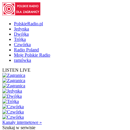
PolskieRadio.pl
Jedynka
Dwójka
Trójka
Czwórka
Radio Poland
Moje Polskie Radio
ramówka
LISTEN LIVE
Kanały internetowe »
Szukaj
w serwisie