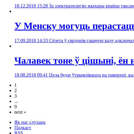
18.12.2018 15:28
За электраэнэргію жыхары краіны таксам
У Менску могуць перастац
17.09.2018 14:33
Сёлета ў сярэднім гарачую ваду адключал
Чалавек тоне ў цішыні, ён
18.08.2018 09:41
Цела будзе ўтрымлівацца на паверхні, кал
1
2
3
...
9
next »
Як нас слухаць
Падкаст
RSS