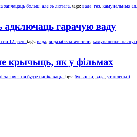
а заплацяць больш, але зь лютага.
tags:
вада
,
газ
,
камунальныя ап
ь адключаць гарачую ваду
і на 12 дзён.
tags:
вада
,
водазабесьпяченьне
,
камунальныя паслугі
 не крычыць, як у фільмах
і чалавек ня будзе панікаваць.
tags:
бясьпека
,
вада
,
утапленьні