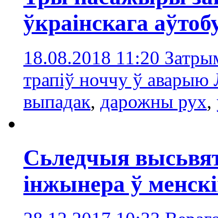
ўкраінскага аўтоб
18.08.2018 11:20
Затрым
трапіў ноччу ў аварыю
выпадак
,
дарожны рух
,
Сьледчыя высьвят
інжынера ў менск