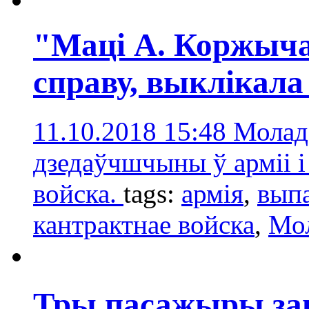
"Маці А. Коржыча
справу, выклікала
11.10.2018 15:48
Молад
дзедаўчшчыны ў арміі і
войска.
tags:
армія
,
вып
кантрактнае войска
,
Мо
Тры пасажыры заг