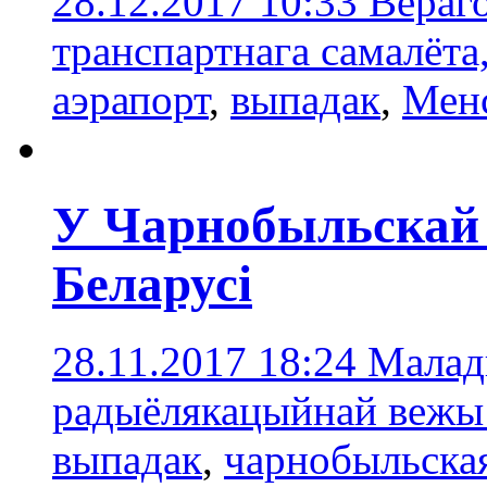
28.12.2017 10:33
Вераг
транспартнага самалёта,
аэрапорт
,
выпадак
,
Мен
У Чарнобыльскай з
Беларусі
28.11.2017 18:24
Малады
радыёлякацыйнай вежы 
выпадак
,
чарнобыльская