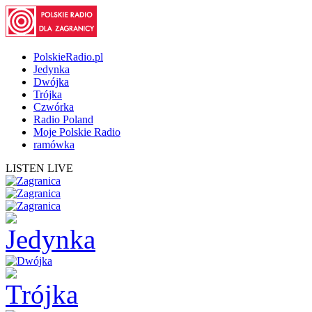
PolskieRadio.pl
Jedynka
Dwójka
Trójka
Czwórka
Radio Poland
Moje Polskie Radio
ramówka
LISTEN LIVE