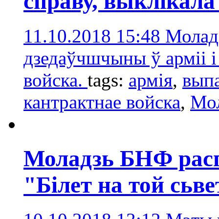
справу, выклікала
11.10.2018 15:48
Молад
дзедаўчшчыны ў арміі і
войска.
tags:
армія
,
вып
кантрактнае войска
,
Мо
Моладзь БНФ рас
"Білет на той сьве