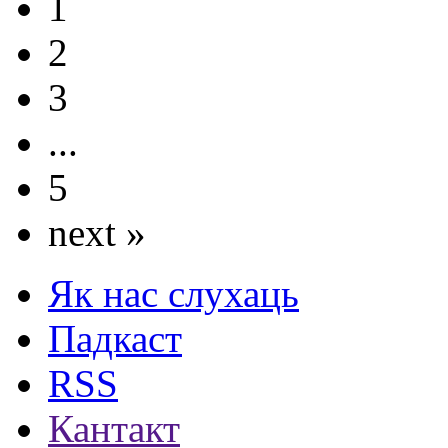
1
2
3
...
5
next »
Як нас слухаць
Падкаст
RSS
Кантакт