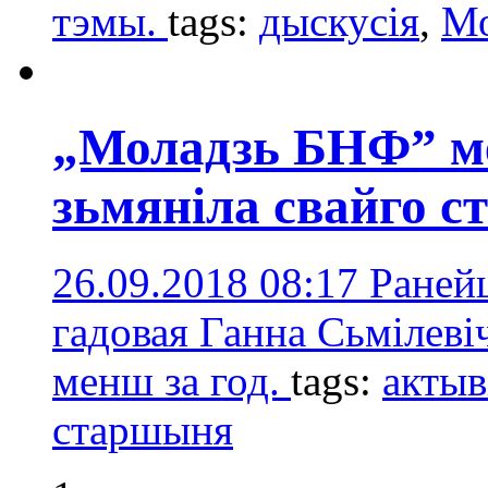
тэмы.
tags:
дыскусія
,
Мо
„Моладзь БНФ” м
зьмяніла свайго 
26.09.2018 08:17
Раней
гадовая Ганна Сьмілевіч
менш за год.
tags:
актыв
старшыня