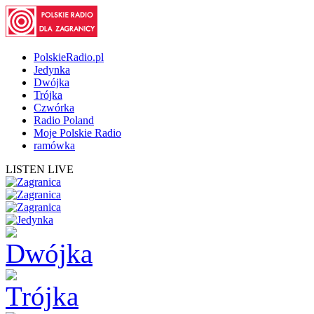
PolskieRadio.pl
Jedynka
Dwójka
Trójka
Czwórka
Radio Poland
Moje Polskie Radio
ramówka
LISTEN LIVE