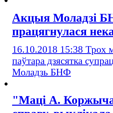
Акцыя Моладзі БН
працягнулася нека
16.10.2018 15:38
Трох 
паўтара дзясятка супра
Моладзь БНФ
"Маці А. Коржыча