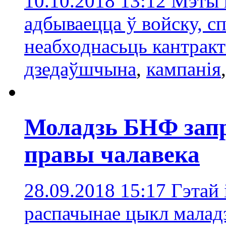
10.10.2018 13:12
Мэты к
адбываецца ў войску, с
неабходнасьць кантракт
дзедаўшчына
,
кампанія
Моладзь БНФ запр
правы чалавека
28.09.2018 15:17
Гэтай
распачынае цыкл малад