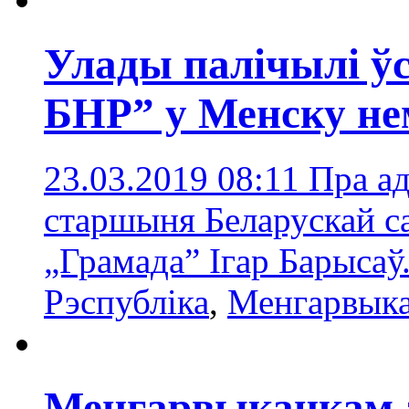
Улады палічылі ў
БНР” у Менску не
23.03.2019 08:11
Пра ад
старшыня Беларускай с
„Грамада” Ігар Барысаў
Рэспубліка
,
Менгарвык
Менгарвыканкам а