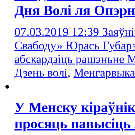
Дня Волі ля Опэрн
07.03.2019 12:39
Заяўні
Свабоду» Юрась Губарэ
абскардзіць рашэньне 
Дзень волі
,
Менгарвыка
У Менску кіраўні
просяць павысіць