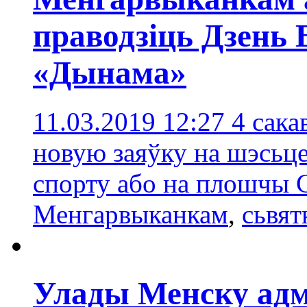
праводзіць Дзень 
«Дынама»
11.03.2019 12:27
4 сака
новую заяўку на шэсьце
спорту або на плошчы 
Менгарвыканкам
,
сьвят
Улады Менску адмо