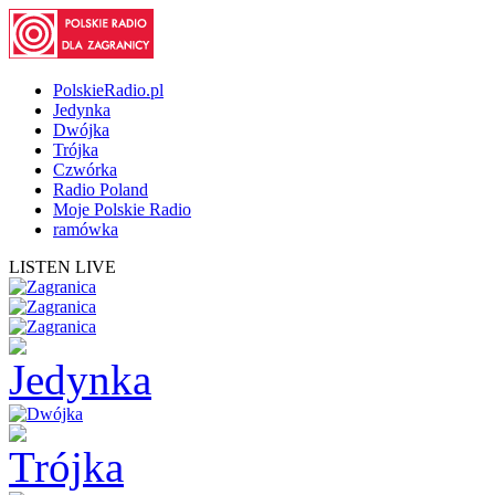
PolskieRadio.pl
Jedynka
Dwójka
Trójka
Czwórka
Radio Poland
Moje Polskie Radio
ramówka
LISTEN LIVE