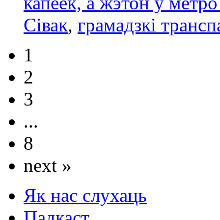
капеек, а жэтон у метро
Сівак
,
грамадзкі трансп
1
2
3
...
8
next »
Як нас слухаць
Падкаст