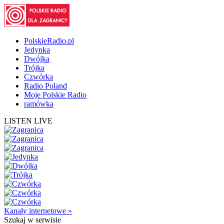
PolskieRadio.pl
Jedynka
Dwójka
Trójka
Czwórka
Radio Poland
Moje Polskie Radio
ramówka
LISTEN LIVE
Kanały internetowe »
Szukaj
w serwisie