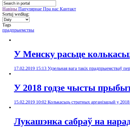
Навіны
Папулярнае
Пра нас
Кантакт
Sortuj według:
Tags
прадпрыемствы
У Менску расьце колькась
17.02.2019 15:13
Удзельная вага такіх прадпрыемстваў пер
У 2018 годзе чысты прыбыт
15.02.2019 10:02
Колькасьць стратных арганізацый у 2018
Лукашэнка сабраў на нара