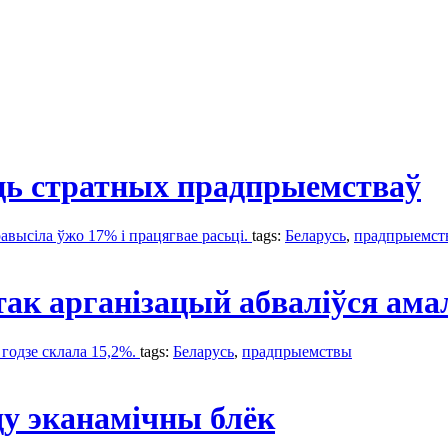
ць стратных прадпрыемстваў
авысіла ўжо 17% і працягвае расьці.
tags:
Беларусь
,
прадпрыемст
ак арганізацый абваліўся ама
 годзе склала 15,2%.
tags:
Беларусь
,
прадпрыемствы
ду эканамічны блёк