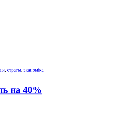
вы
,
страты
,
эканоміка
ль на 40%