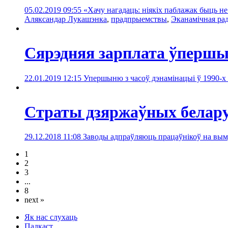
05.02.2019 09:55
«Хачу нагадаць: ніякіх паблажак быць не
Аляксандар Лукашэнка
,
прадпрыемствы
,
Эканамічная ра
Сярэдняя зарплата ўпершы
22.01.2019 12:15
Упершыню з часоў дэнамінацыі ў 1990-х г
Страты дзяржаўных беларус
29.12.2018 11:08
Заводы адпраўляюць працаўнікоў на вы
1
2
3
...
8
next »
Як нас слухаць
Падкаст