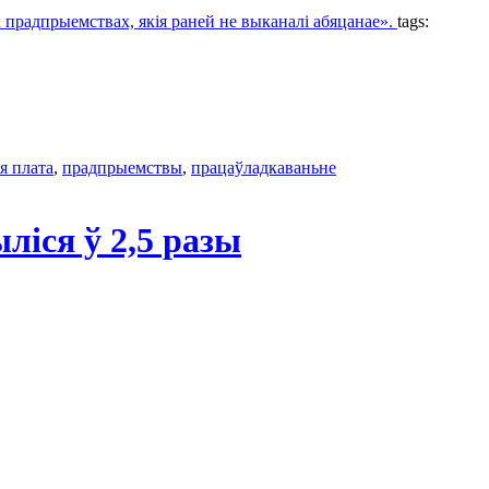
х прадпрыемствах, якія раней не выканалі абяцанае».
tags:
я плата
,
прадпрыемствы
,
працаўладкаваньне
іся ў 2,5 разы