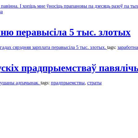
 павінна. І хопіць мне ўносіць прапановы па дзесяць разоў па ты
дa
ню перавысіла 5 тыс. злотых
адах сярэдняя зарплата перавысіла 5 тыс. злотых.
tags:
заработна
кіх прадпрыемстваў павялічыл
мушаны адпачынак.
tags:
прадпрыемствы
,
страты