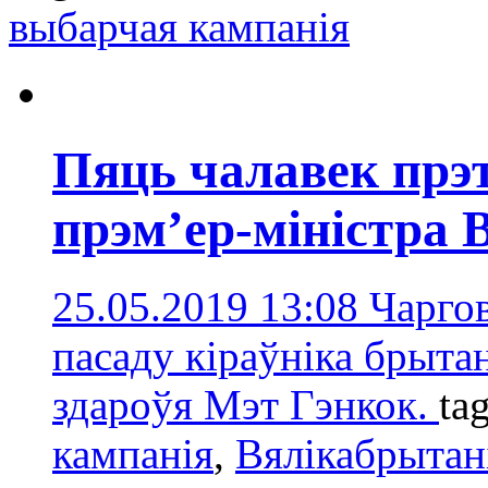
выбарчая кампанія
Пяць чалавек прэ
прэм’ер-міністра 
25.05.2019 13:08
Чарго
пасаду кіраўніка брытан
здароўя Мэт Гэнкок.
ta
кампанія
,
Вялікабрытан