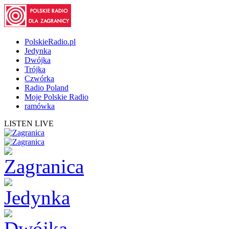
PolskieRadio.pl
Jedynka
Dwójka
Trójka
Czwórka
Radio Poland
Moje Polskie Radio
ramówka
LISTEN LIVE