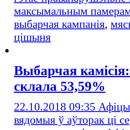
максымальным памерам
выбарчая кампанія
,
мяс
цішыня
Выбарчая камісія
склала 53,59%
22.10.2018 09:35
Афіцы
вядомыя ў аўторак ці се