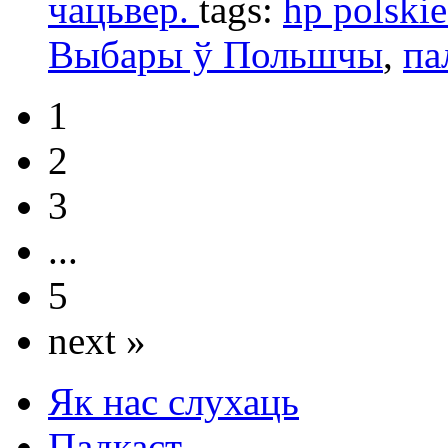
чацьвер.
tags:
hp polskie
Выбары ў Польшчы
,
па
1
2
3
...
5
next »
Як нас слухаць
Падкаст