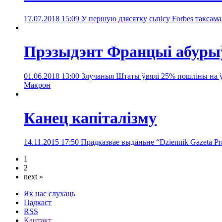
17.07.2018 15:09
У першую дзясятку сьпісу Forbes таксам
Прэзыдэнт Францыі абуры
01.06.2018 13:00
Злучаныя Штаты ўвялі 25% пошліны на ўв
Макрон
Канец капіталізму
14.11.2015 17:50
Прадказвае выданьне “Dziennik Gazeta Pr
1
2
next »
Як нас слухаць
Падкаст
RSS
Кантакт