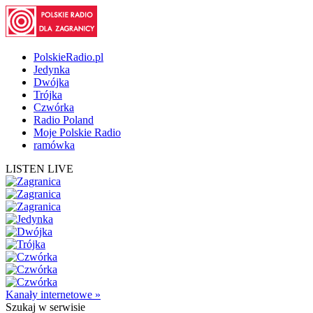
PolskieRadio.pl
Jedynka
Dwójka
Trójka
Czwórka
Radio Poland
Moje Polskie Radio
ramówka
LISTEN LIVE
Kanały internetowe »
Szukaj
w serwisie