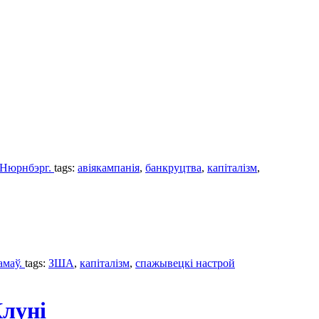
а-Нюрнбэрг.
tags:
авіякампанія
,
банкруцтва
,
капіталізм
,
амаў.
tags:
ЗША
,
капіталізм
,
спажывецкі настрой
луні