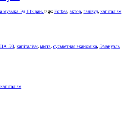
ама музыка Эд Шыран.
tags:
Forbes
,
актор
,
галівуд
,
капіталізм
ША-ЭЗ
,
капіталізм
,
мыта
,
сусьветная эканомікa
,
Эмануэль
:
капіталізм