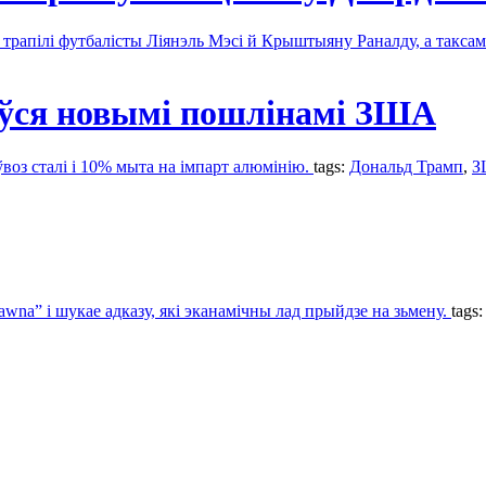
а трапілі футбалісты Ліянэль Мэсі й Крыштыяну Раналду, а такс
ўся новымі пошлінамі ЗША
оз сталі і 10% мыта на імпарт алюмінію.
tags:
Дональд Трамп
,
З
awna” і шукае адказу, які эканамічны лад прыйдзе на зьмену.
tags