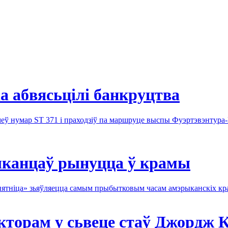
a абвясьцілі банкруцтва
меў нумар ST 371 і праходзіў па маршруце выспы Фуэртэвэнтур
ыканцаў рынуцца ў крамы
 пятніца» зьяўляецца самым прыбытковым часам амэрыканскіх кр
орам у сьвеце стаў Джордж К