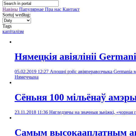
Навіны
Папулярнае
Пра нас
Кантакт
Sortuj według:
Tags
капіталізм
Нямецкія авіялініі Germani
05.02.2019 12:27
Апошні рэйс авіяперавозчыка Germania 
Нямеччына
Сёньня 100 мільёнаў амэр
23.11.2018 11:36
Нягледзячы на значныя зьніжкі, «чорная
Самым высокааплатным акт