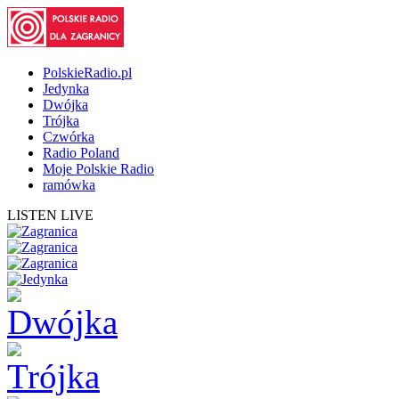
PolskieRadio.pl
Jedynka
Dwójka
Trójka
Czwórka
Radio Poland
Moje Polskie Radio
ramówka
LISTEN LIVE