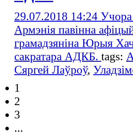
29.07.2018 14:24
Учора 
Армэнія павінна афіцый
грамадзяніна Юрыя Хача
сакратара АДКБ.
tags:
Сяргей Лаўроў
,
Уладзім
1
2
3
...