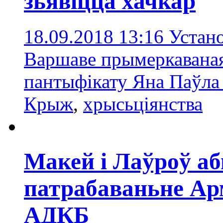
зьявіцца хачкар
18.09.2018 13:16
Устан
Варшаве прымеркаваная 
пантыфікату Яна Паўла 
Крыж
,
хрысьціянства
Макей і Лаўроў а
патрабаваньне Ар
АДКБ