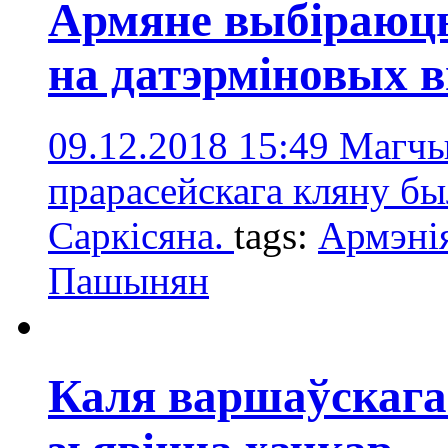
Армяне выбіраюць
на датэрміновых 
09.12.2018 15:49
Магчы
прарасейскага кляну б
Саркісяна.
tags:
Армэні
Пашынян
Каля варшаўскага