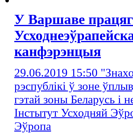
У Варшаве працяг
Усходнеэўрапейск
канфэрэнцыя
29.06.2019 15:50
"Знахо
рэспублікі ў зоне ўплыв
гэтай зоны Беларусь і н
Інстытут Усходняй Эўр
Эўропa