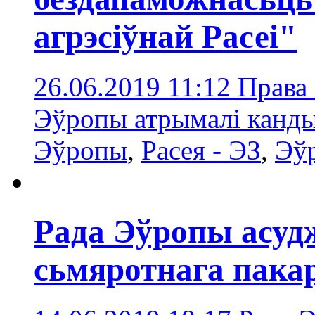
агрэсіўнай Расеі"
26.06.2019 11:12
Права 
Эўропы атрымалі канды
Эўропы
,
Расея - ЭЗ
,
Эўр
Рада Эўропы асуд
сьмяротнага пакар