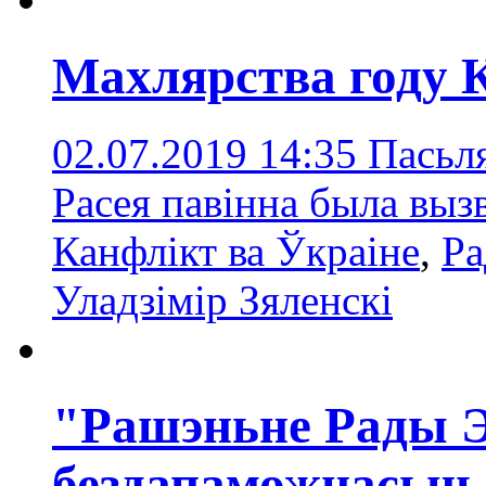
Махлярства году 
02.07.2019 14:35
Пасьл
Расея павінна была выз
Канфлікт ва Ўкраіне
,
Ра
Уладзімір Зяленскі
"Рашэньне Рады Э
бездапаможнасьць 