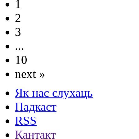
1
2
3
...
10
next »
Як нас слухаць
Падкаст
RSS
Кантакт