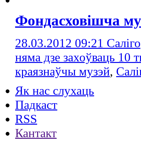
Фондасховішча муз
28.03.2012 09:21
Саліг
няма дзе захоўваць 10 
краязнаўчы музэй
,
Салі
Як нас слухаць
Падкаст
RSS
Кантакт