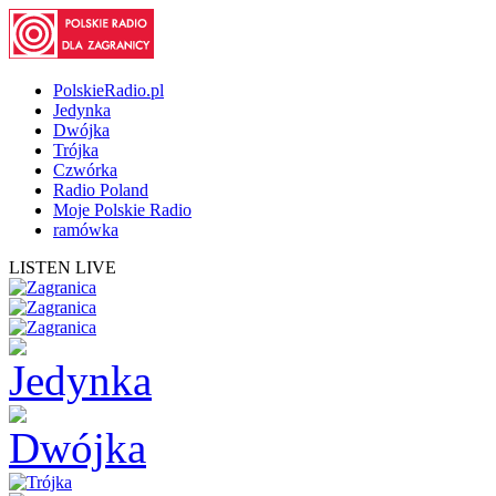
PolskieRadio.pl
Jedynka
Dwójka
Trójka
Czwórka
Radio Poland
Moje Polskie Radio
ramówka
LISTEN LIVE