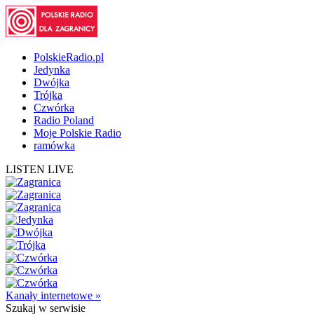
PolskieRadio.pl
Jedynka
Dwójka
Trójka
Czwórka
Radio Poland
Moje Polskie Radio
ramówka
LISTEN LIVE
Kanały internetowe »
Szukaj
w serwisie