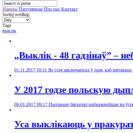
Навіны
Папулярнае
Пра нас
Кантакт
Sortuj według:
Tags
выклік
„Выклік - 48 гадзінаў” – н
01.11.2017 10:11
Яе ідэя заключаецца ў тым, каб імітаваць 
У 2017 годзе польскую ды
06.01.2017 09:17
Пытаньне бясьпекі найважнейшае ва ўсіх
Уса выклікаюць у пракура