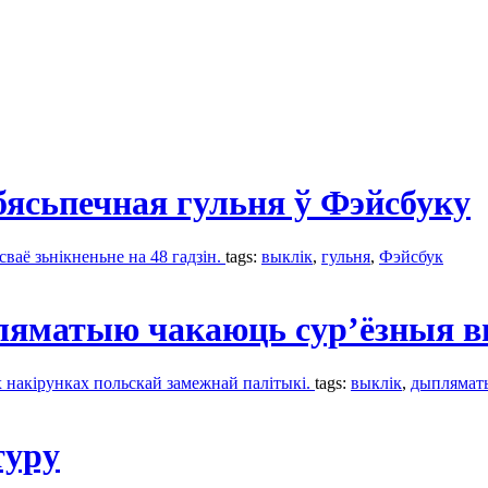
ебясьпечная гульня ў Фэйсбуку
сваё зьнікненьне на 48 гадзін.
tags:
выклік
,
гульня
,
Фэйсбук
пляматыю чакаюць сур’ёзныя 
 накірунках польскай замежнай палітыкі.
tags:
выклік
,
дыплямат
туру