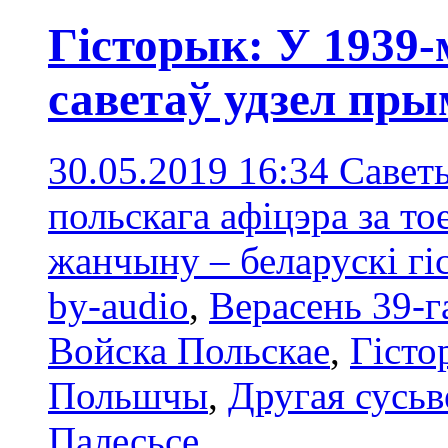
Гісторык: У 1939-
саветаў удзел пр
30.05.2019 16:34
Саветы
польскага афіцэра за тое
жанчыну – беларускі гі
by-audio
,
Верасень 39-г
Войска Польскае
,
Гісто
Польшчы
,
Другая сусьв
Палесьсe