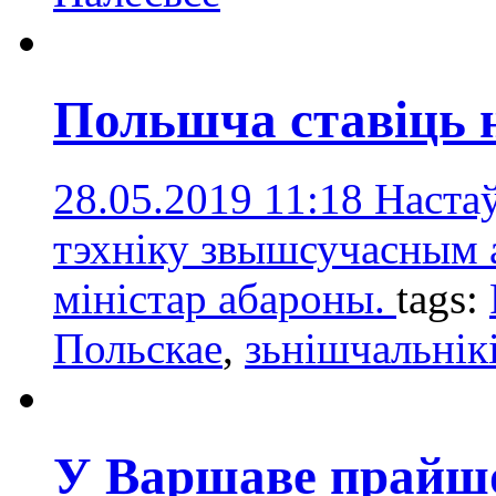
Польшча ставіць 
28.05.2019 11:18
Настаў
тэхніку звышсучасным а
міністар абароны.
tags:
Польскае
,
зьнішчальнік
У Варшаве прайшо