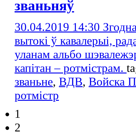
званьняў
30.04.2019 14:30
Згодна
вытокі ў кавалерыі, рад
уланам альбо шэвалежэр
капітан – ротмістрам.
t
званьне
,
ВДВ
,
Войска П
ротмістр
1
2