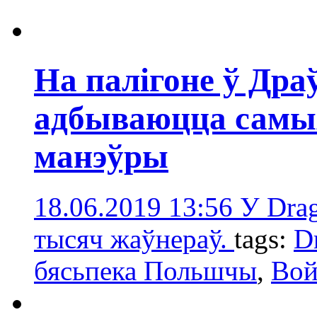
На палігоне ў Дра
адбываюцца самыя
манэўры
18.06.2019 13:56
У Dra
тысяч жаўнераў.
tags:
D
бясьпека Польшчы
,
Вой