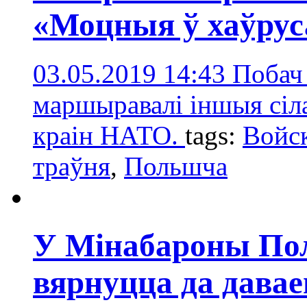
«Моцныя ў хаўру
03.05.2019 14:43
Побач 
маршыравалі іншыя сіл
краін НАТО.
tags:
Войск
траўня
,
Польшчa
У Мінабароны Пол
вярнуцца да дава