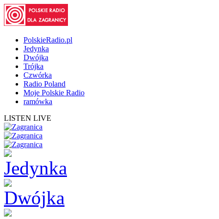
PolskieRadio.pl
Jedynka
Dwójka
Trójka
Czwórka
Radio Poland
Moje Polskie Radio
ramówka
LISTEN LIVE