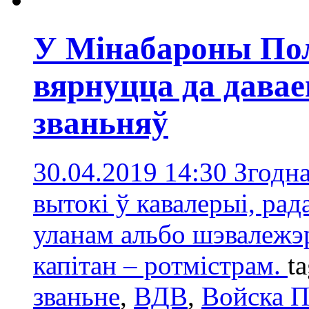
У Мінабароны Пол
вярнуцца да дава
званьняў
30.04.2019 14:30
Згодна
вытокі ў кавалерыі, рад
уланам альбо шэвалежэр
капітан – ротмістрам.
t
званьне
,
ВДВ
,
Войска П