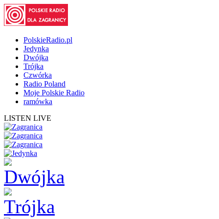
PolskieRadio.pl
Jedynka
Dwójka
Trójka
Czwórka
Radio Poland
Moje Polskie Radio
ramówka
LISTEN LIVE