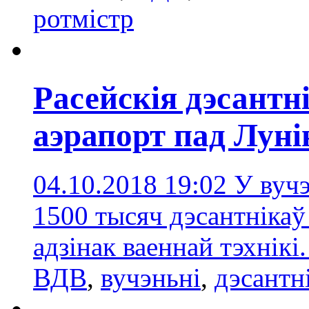
ротмістр
Расейскія дэсантн
аэрапорт пад Лун
04.10.2018 19:02
У вучэ
1500 тысяч дэсантнікаў 
адзінак ваеннай тэхнікі
ВДВ
,
вучэньні
,
дэсантн