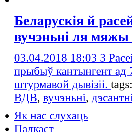
Беларускія й расе
вучэньні ля мяжы
03.04.2018 18:03
З Расе
прыбыў кантынгент ад 7
штурмавой дывізіі.
tags
ВДВ
,
вучэньні
,
дэсантн
Як нас слухаць
Падкаст