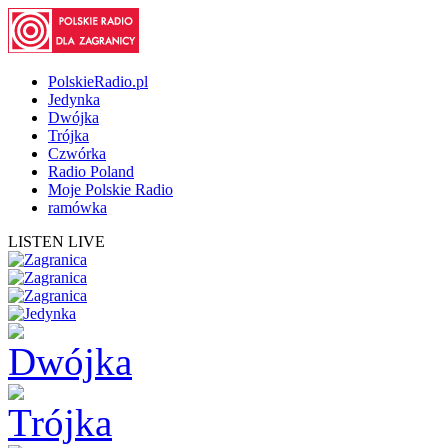
PolskieRadio.pl
Jedynka
Dwójka
Trójka
Czwórka
Radio Poland
Moje Polskie Radio
ramówka
LISTEN LIVE