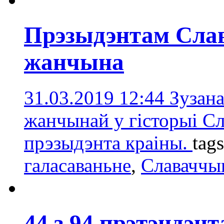
Прэзыдэнтам Сла
жанчына
31.03.2019 12:44
Зузана
жанчынай у гісторыі С
прэзыдэнта краіны.
tag
галасаваньне
,
Славаччы
44 з 94 прэтэндэн