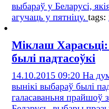
выбараў у Беларусі, які
агучаць у пятніцу.
tags:
Міклаш Харасьці: 
былі падтасоўкі
14.10.2015 09:20
На ду
вынікі выбараў былі па
галасаваньня прайшоў 
Беларусь
,
выбары прэз