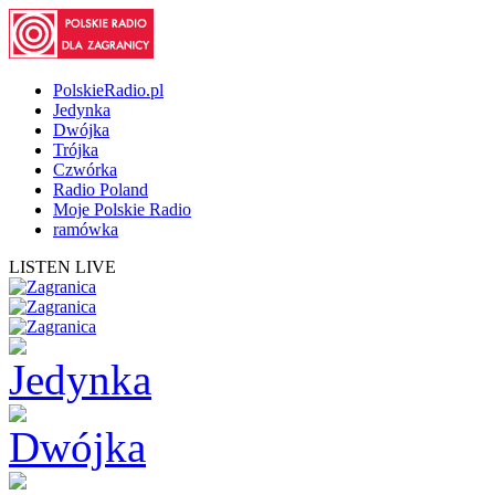
PolskieRadio.pl
Jedynka
Dwójka
Trójka
Czwórka
Radio Poland
Moje Polskie Radio
ramówka
LISTEN LIVE