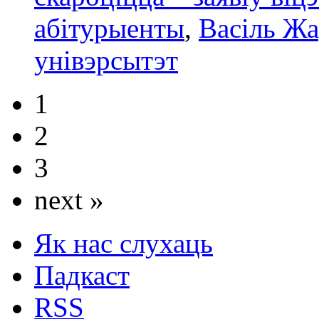
абітурыенты
,
Васіль Ж
унівэрсытэт
1
2
3
next »
Як нас слухаць
Падкаст
RSS