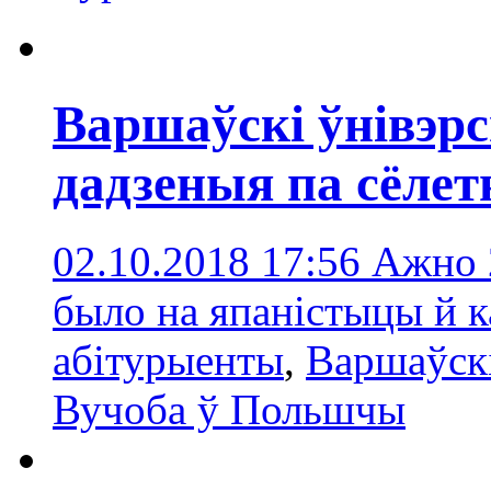
Варшаўскі ўнівэрс
дадзеныя па сёлет
02.10.2018 17:56
Ажно 
было на япаністыцы й 
абітурыенты
,
Варшаўскі
Вучоба ў Польшчы