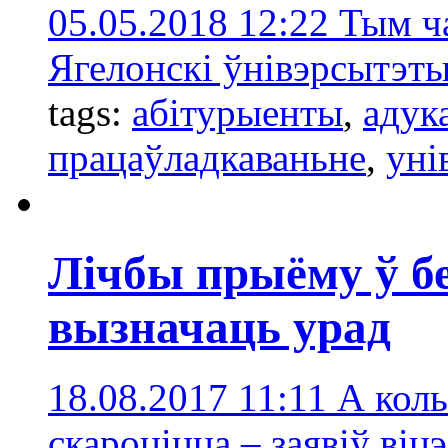
05.05.2018 12:22
Тым ча
Ягелонскі ўнівэрсытэты
tags:
абітурыенты
,
адук
працаўладкаваньне
,
уні
Лічбы прыёму ў б
вызначаць урад
18.08.2017 11:11
А коль
скароціцца – заявіў ві