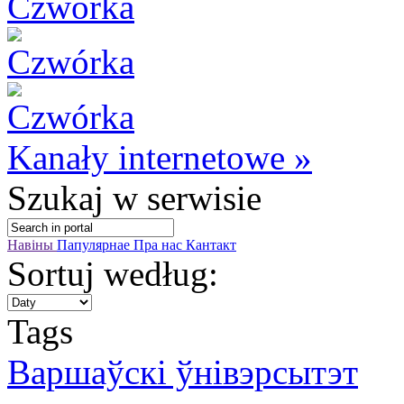
Kanały internetowe »
Szukaj
w serwisie
Навіны
Папулярнае
Пра нас
Кантакт
Sortuj według:
Tags
Варшаўскі ўнівэрсытэт