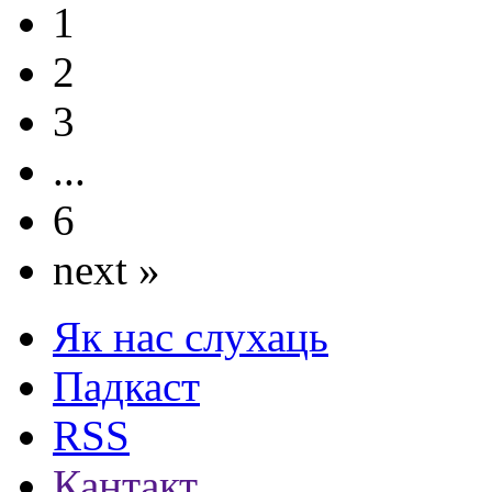
1
2
3
...
6
next »
Як нас слухаць
Падкаст
RSS
Кантакт