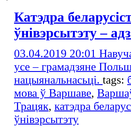
Катэдра беларусі
ўнівэрсытэту – ад
03.04.2019 20:01
Навуча
усе – грамадзяне Польш
нацыянальнасьці.
tags:
мова ў Варшаве
,
Варшаў
Трацяк
,
катэдра белару
ўнівэрсытэту