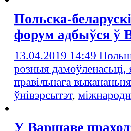
Польска-беларуск
форум адбыўся ў 
13.04.2019 14:49
Польш
розныя дамоўленасьці, 
правільнага выкананьн
ўнівэрсытэт
,
міжнародн
У Варшаве праходз