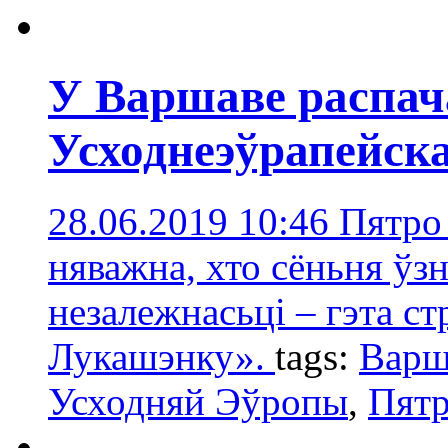
У Варшаве распач
Усходнеэўрапейск
28.06.2019 10:46
Пятро 
няважна, хто сёньня ўз
незалежнасьці – гэта ст
Лукашэнку».
tags:
Варш
Усходняй Эўропы
,
Пятр