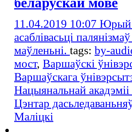
беларускай мове
11.04.2019 10:07
Юрый 
асаблівасьці палянізма
маўленьні.
tags:
by-audi
мост
,
Варшаўскі ўнівэр
Варшаўскага ўнівэрсыт
Нацыянальнай акадэміі 
Цэнтар дасьледаваньня
Маліцкі