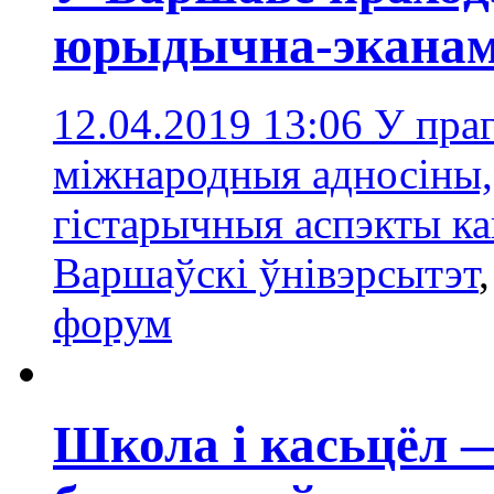
юрыдычна-эканам
12.04.2019 13:06
У пра
міжнародныя адносіны,
гістарычныя аспэкты ка
Варшаўскі ўнівэрсытэт
форум
Школа і касьцёл 