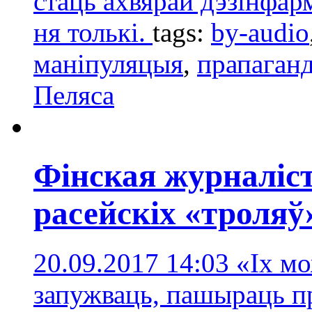
стаць ахвярай дэзінфарм
ня толькі.
tags:
by-audio
маніпуляцыя
,
прапаган
Пеляса
Фінская журналіст
расейскіх «троляў
20.09.2017 14:03
«Іх мо
запужваць, пашыраць п