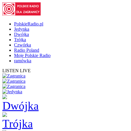
PolskieRadio.pl
Jedynka
Dwójka
Trójka
Czwórka
Radio Poland
Moje Polskie Radio
ramówka
LISTEN LIVE