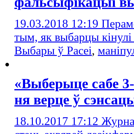
фальсыфікацыі вы
19.03.2018 12:19
Перам
тым, як выбарцы кінул
Выбары ў Расеі
,
маніпу
«Выберыце сабе 3
ня верце ў сэнсац
18.10.2017 17:12
Журнал