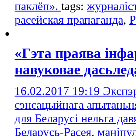
паклёп».
tags:
журналіс
расейская прапагандa
,
Р
«Гэта праява інф
навуковае дасьле
16.02.2017 19:19
Экспэ
сэнсацыйнага апытаньн
для Беларусі нельга да
Беларусь-Расея
,
маніпу