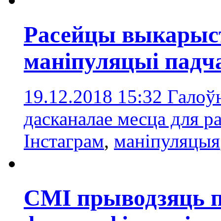
Расейцы выкарыст
маніпуляцыі падч
19.12.2018 15:32
Галоў
дасканалае месца для 
Інстаграм
,
маніпуляцыя
СМІ прыводзяць 