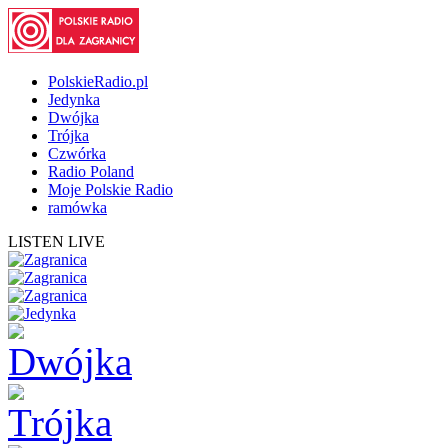
PolskieRadio.pl
Jedynka
Dwójka
Trójka
Czwórka
Radio Poland
Moje Polskie Radio
ramówka
LISTEN LIVE