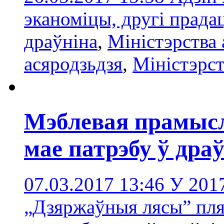
эканоміцы, другі прадац
драўніна
,
Міністэрства 
асяродзьдзя
,
Міністэрст
Мэблевая прамыс
мае патрэбу ў дра
07.03.2017 13:46
У 201
„Дзяржаўныя лясы” пля