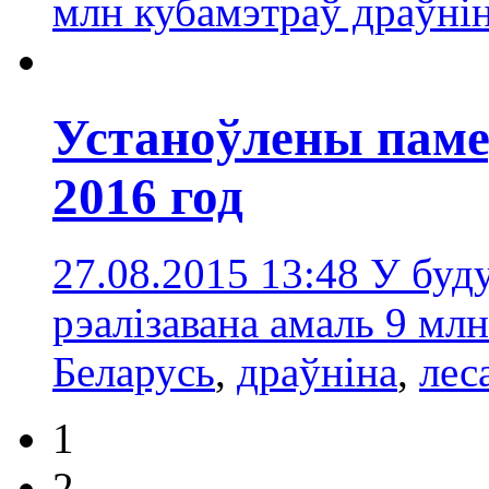
млн кубамэтраў драўні
Устаноўлены паме
2016 год
27.08.2015 13:48
У буду
рэалізавана амаль 9 мл
Беларусь
,
драўніна
,
лес
1
2