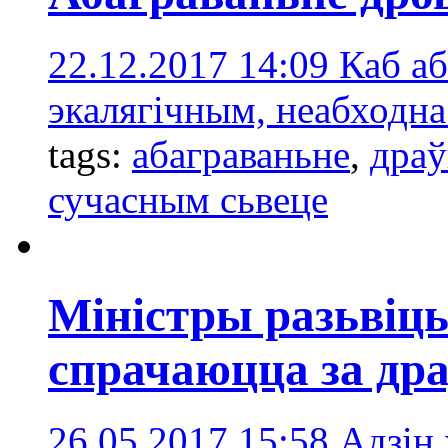
22.12.2017 14:09
Каб аб
экалягічным, неабходна
tags:
абаграваньне
,
драў
сучасным сьвеце
Міністры разьвіць
спрачаюцца за дра
26.05.2017 15:58
Адзін 