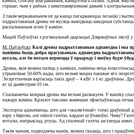
каміна, спосабу абаграваньня, канкрэтнага паліва. Аднак зьяў
горшае, чым у раёнах з шматпавярховымі дамамі з цэнтральным
З такім меркаваньнем не да канца пагаджаюцца лесьнікі і вытв
падрыхтаваныя дровы ня мусяць выкідваць шкодныя субстанцыі ў
распальваньня агню ў каміне.
Мацей Паўлоўскі з рэгіянальнай дырэкцыі Дзяржаўных лясоў у
М. Паўлоўскі
:
Калі дровы падрыхтаваныя адпаведна і мы пра
павінны быць добра прасушаныя, адпаведна падрыхтаваныя
вугаль, але ён потым вернецца ў прыроду і зноўку будзе ўбу
Дровы, якія можна паліць у камінах, павінны мець вільготнасьц
утрымлівае 50-60% вады, што вельмі моцна паніжае яго энэргет
Энэргетычная вартасьць такіх дроў – 4 кВг з 1 кг драўніны. 
кг ці дыямэтрам 10 см.
Спальваючы мокрыя дровы мы вельмі рызыкуем. У выніку спалуч
пажару коміна. Крэазот таксама зьмяншае эфэктыўнасьць печак 
Экспэрты адзначаюць, што для «экалягічнай» топкі драўнінай 
кару з бярозы, але ніколі газэты, кардон ці ўпакоўкі. Чаму? Га
мэталы, напрыклад, ртуць. Ад спаленай газэты застаецца шмат д
Такім чынам, падводзячы вынік, можна сказаць, што і праціўні