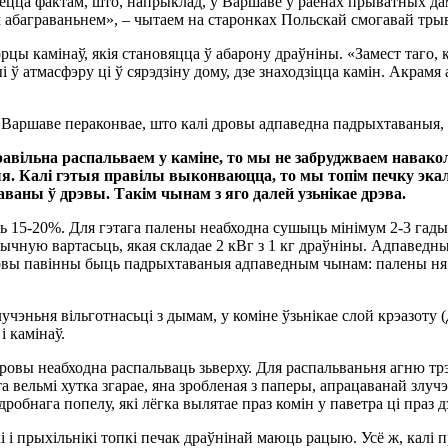
ляецца фактам, што, напрыклад, у Варшаве ў раёнах прыватных да
 абаграваньнем», – чытаем на старонках Польскай смогавай трыв
орцы камінаў, якія становяцца ў абарону драўніны. «Замест таго
 атмасфэру ці ў сярэдзіну дому, дзе знаходзіцца камін. Акрамя
 Варшаве пераконвае, што калі дровы адпаведна падрыхтаваныя,
вільна распальваем у каміне, то мы не забруджваем наваколь
. Калі гэтыя правілы выконваюцца, то мы топім печку эка
даваны ў дрэвы. Такім чынам з яго далей узьнікае дрэва.
ь 15-20%. Для гэтага палены неабходна сушыць мінімум 2-3 гады.
ычную вартасьць, якая складае 2 кВг з 1 кг драўніны. Адпаведны
Дровы павінны быць падрыхтаваныя адпаведным чынам: палены ня 
эньня вільготнасьці з дымам, у коміне ўзьнікае слой крэазоту 
і камінаў.
дровы неабходна распальваць зьверху. Для распальваньня агню т
зэта вельмі хутка згарае, яна зробленая з паперы, апрацаванай зл
робнага попелу, які лёгка вылятае праз комін у паветра ці праз 
кі і прыхільнікі топкі печак драўнінай маюць рацыю. Усё ж, калі