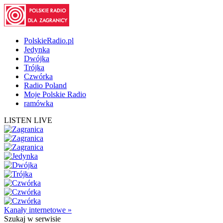
PolskieRadio.pl
Jedynka
Dwójka
Trójka
Czwórka
Radio Poland
Moje Polskie Radio
ramówka
LISTEN LIVE
Kanały internetowe »
Szukaj
w serwisie