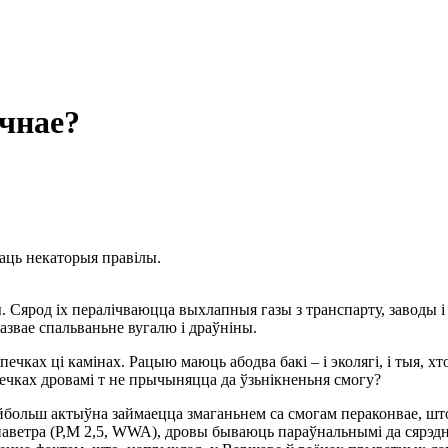
ічнае?
аць некаторыя правілы.
Сярод іх пералічваюцца выхлапныя газы з транспарту, заводы і 
казвае спальваньне вугалю і драўніны.
печках ці камінах. Рацыю маюць абодва бакі – і эколягі, і тыя, хт
ечках дровамі т не прычыняцца да ўзьнікненьня смогу?
йбольш актыўна займаецца змаганьнем са смогам пераконвае, што
паветра (P,M 2,5, WWA), дровы бываюць параўнальнымі да сярэдня