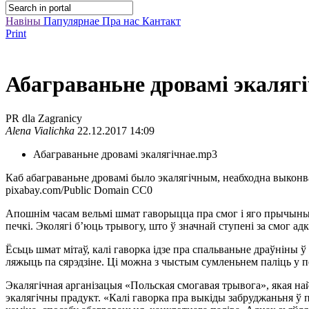
Навіны
Папулярнае
Пра нас
Кантакт
Print
Абаграваньне дровамі экаляг
PR dla Zagranicy
Alena Vialichka
22.12.2017 14:09
Абаграваньне дровамі экалягічнае.mp3
Каб абаграваньне дровамі было экалягічным, неабходна выконв
pixabay.com/Public Domain CC0
Апошнім часам вельмі шмат гаворыцца пра смог і яго прычыны. 
печкі. Эколягі б’юць трывогу, што ў значнай ступені за смог ад
Ёсьць шмат мітаў, калі гаворка ідзе пра спальваньне драўніны ў 
ляжыць па сярэдзіне. Ці можна з чыстым сумленьнем паліць у п
Экалягічная арганізацыя «Польская смогавая трывога», якая на
экалягічны прадукт. «Калі гаворка пра выкіды забруджаньня ў 