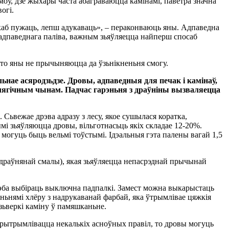
моў, дзе жыхары часта абаграваюцца камінамі, паветра значна
огі.
, каб пужаць, лепш адукаваць», – пераконваюць яны. Адпаведна
 адпаведнага паліва, важным зьяўляецца найперш спосаб
 то яны не прычыняюцца да ўзьнікненьня смогу.
нае асяродзьдзе. Дровы, адпаведныя для печак і камінаў,
лягічным чынам. Падчас гарэньня з драўніны вызваляецца
 Сьвежае дрэва адразу з лесу, якое сушылася коратка,
мі зьяўляюцца дровы, вільготнасьць якіх складае 12-20%.
могуць быць вельмі тоўстымі. Ідэальныя гэта палены вагай 1,5
(драўнянай смалы), якая зьяўляецца непасрэднай прычынай
рэба выбіраць выключна падпалкі. Замест можна выкарыстаць
учэньнямі хлёру з надрукаванай фарбай, яка ўтрымлівае цяжкія
дзьверкі каміну ў памяшканьне.
 прытрымлівацца некалькіх асноўных правіл, то дровы могуць