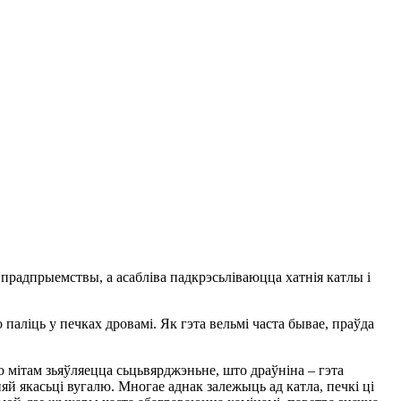
прадпрыемствы, а асабліва падкрэсьліваюцца хатнія катлы і
о паліць у печках дровамі. Як гэта вельмі часта бывае, праўда
 мітам зьяўляецца сьцьвярджэньне, што драўніна – гэта
й якасьці вугалю. Многае аднак залежыць ад катла, печкі ці