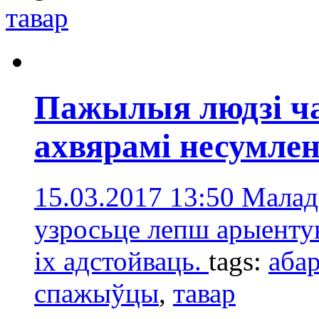
тавар
Пажылыя людзі ча
ахвярамі несумле
15.03.2017 13:50
Малады
узросьце лепш арыентую
іх адстойваць.
tags:
аба
спажыўцы
,
тавар