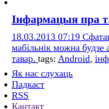
Інфармацыя пра т
18.03.2013 07:19
Сфата
мабільнік можна будзе
тавар.
tags:
Android
,
ін
Як нас слухаць
Падкаст
RSS
Кантакт