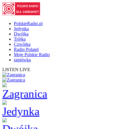
PolskieRadio.pl
Jedynka
Dwójka
Trójka
Czwórka
Radio Poland
Moje Polskie Radio
ramówka
LISTEN LIVE