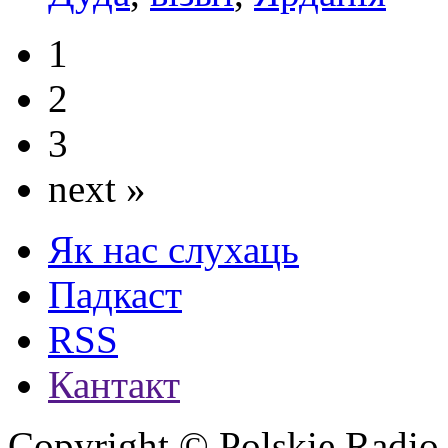
1
2
3
next »
Як нас слухаць
Падкаст
RSS
Кантакт
Copyright © Polskie Radio