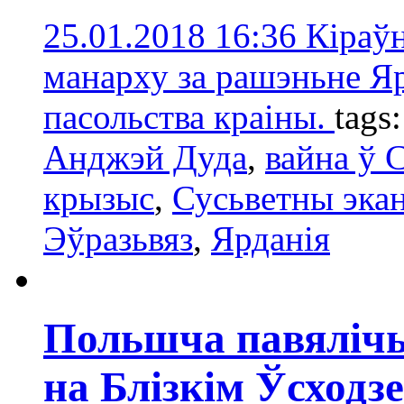
25.01.2018 16:36
Кіраў
манарху за рашэньне Я
пасольства краіны.
tags
Анджэй Дуда
,
вайна ў 
крызыс
,
Сусьветны эка
Эўразьвяз
,
Ярданія
Польшча павяліч
на Блізкім Ўсход