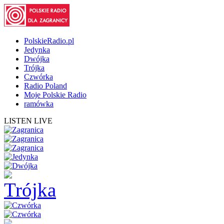
PolskieRadio.pl
Jedynka
Dwójka
Trójka
Czwórka
Radio Poland
Moje Polskie Radio
ramówka
LISTEN LIVE