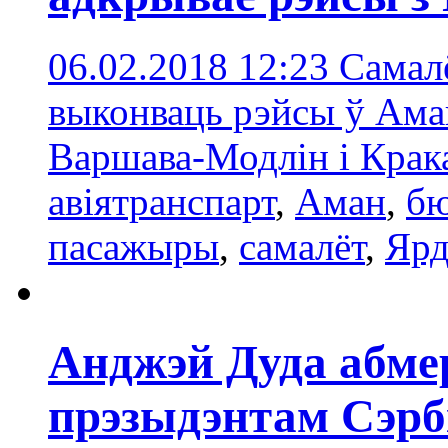
06.02.2018 12:23
Самал
выконваць рэйсы ў Аман
Варшава-Модлін і Крак
авіятранспарт
,
Аман
,
бю
пасажыры
,
самалёт
,
Ярд
Анджэй Дуда абмер
прэзыдэнтам Сэрбі