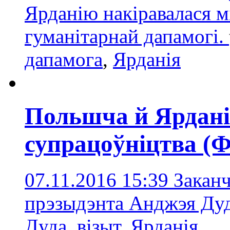
Ярданію накіравалася м
гуманітарнай дапамогі.
дапамогa
,
Ярданія
Польшча й Ярдані
супрацоўніцтва (
07.11.2016 15:39
Заканч
прэзыдэнта Анджэя Ду
Дуда
,
візыт
,
Ярданія