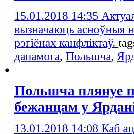
15.01.2018 14:35
Актуа
вызначаюць асноўныя н
рэгіёнах канфліктаў.
tag
дапамога
,
Польшчa
,
Ярд
Польшча плянуе п
бежанцам у Ярдані
13.01.2018 14:08
Каб ац