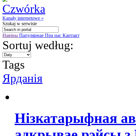
Kanały internetowe »
Szukaj
w serwisie
Навіны
Папулярнае
Пра нас
Кантакт
Sortuj według:
Tags
Ярданія
Нізкатарыфная ав
адкрывае рэйсы з